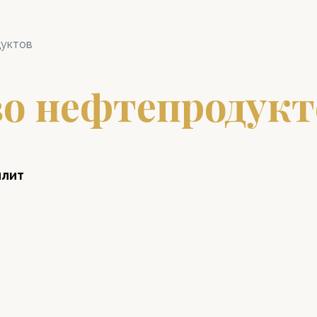
дуктов
во нефтепродукт
илит