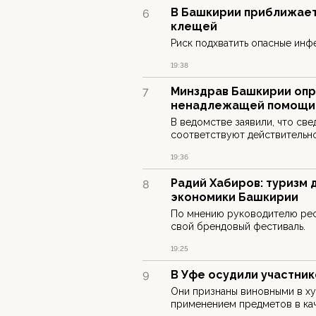
В Башкирии приближает
6
клещей
Риск подхватить опасные ин
19:38
Минздрав Башкирии оп
7
ненадлежащей помощи
В ведомстве заявили, что све
соответствуют действительно
19:36
Радий Хабиров: туризм
8
экономики Башкирии
По мнению руководителю рес
свой брендовый фестиваль.
19:25
В Уфе осудили участни
9
Они признаны виновными в ху
применением предметов в ка