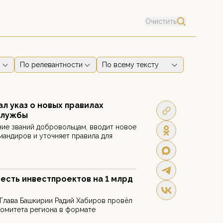
Очистить
По релевантности
По всему тексту
л указ о новых правилах
службы
ие званий добровольцам, вводит новое
мандиров и уточняет правила для
есть инвестпроектов на 1 млрд
 Глава Башкирии Радий Хабиров провёл
комитета региона в формате