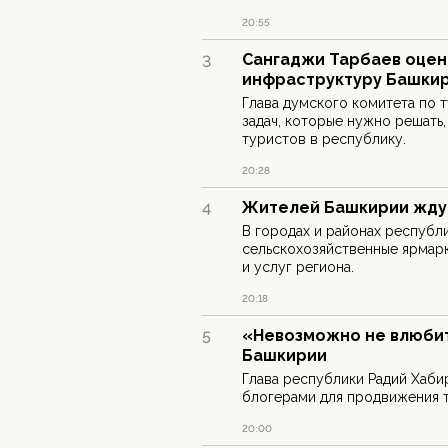
20:55
Сангаджи Тарбаев оцен
3
инфраструктуру Башки
Глава думского комитета по 
задач, которые нужно решать
туристов в республику.
20:28
Жителей Башкирии ждут
4
В городах и районах республ
сельскохозяйственные ярмар
и услуг региона.
20:18
«Невозможно не влюбит
5
Башкирии
Глава республики Радий Хаби
блогерами для продвижения 
20:00