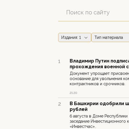
Издания
: 1
Тип материала
Владимир Путин подписа
1
прохождения военной 
Документ упрощает присвоен
основание для увольнения ко
контрактников и срочников.
21:20
В Башкирии одобрили ш
2
рублей
6 августа в Доме Республики
заседание Инвестиционного 
«Инвестчас».