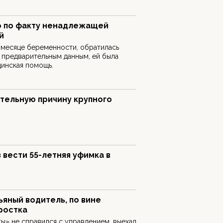
о по факту ненадлежащей
й
 месяце беременности, обратилась
о предварительным данным, ей была
цинская помощь.
ительную причину крупного
 вести 55-летняя уфимка в
ьяный водитель, по вине
ростка
ы» не справился с управлением, выехал