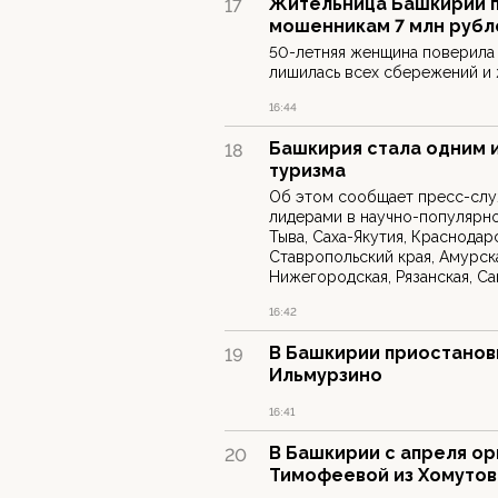
Жительница Башкирии п
17
мошенникам 7 млн рубл
50-летняя женщина поверила 
лишилась всех сбережений и 
16:44
Башкирия стала одним 
18
туризма
Об этом сообщает пресс-слу
лидерами в научно-популярно
Тыва, Саха-Якутия, Краснодар
Ставропольский края, Амурска
Нижегородская, Рязанская, Са
16:42
В Башкирии приостанов
19
Ильмурзино
16:41
В Башкирии с апреля ор
20
Тимофеевой из Хомутов