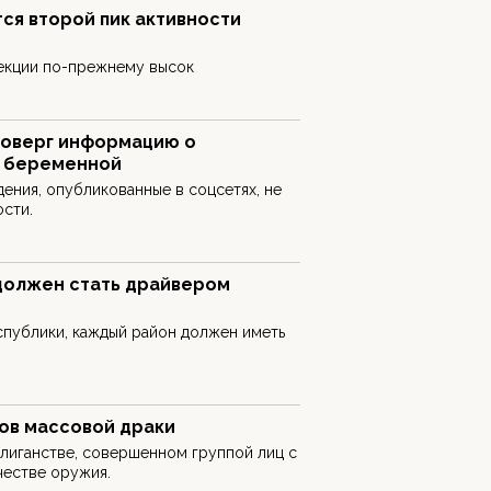
ся второй пик активности
фекции по-прежнему высок
роверг информацию о
 беременной
дения, опубликованные в соцсетях, не
сти.
 должен стать драйвером
публики, каждый район должен иметь
ков массовой драки
лиганстве, совершенном группой лиц с
честве оружия.