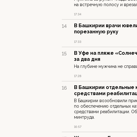
на встречную полосу и врезал
17:34
В Башкирии врачи ювел
14
порезанную руку
17:33
В Уфе на пляже «Солне
15
за два дня
На глубине мужчина не справи
17:28
В Башкирии отдельные 
16
средствами реабилита
В Башкирии возобновили прие
по обеспечению отдельных ка
средствами реабилитации. О
минтруда.
16:57