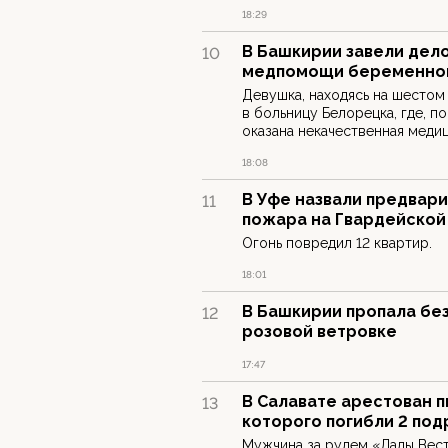
18:29
В Башкирии завели дел
10
медпомощи беременно
Девушка, находясь на шестом
в больницу Белорецка, где, п
оказана некачественная меди
18:08
В Уфе назвали предвар
11
пожара на Гвардейской
Огонь повредил 12 квартир.
18:01
В Башкирии пропала без
12
розовой ветровке
17:47
В Салавате арестован п
13
которого погибли 2 под
Мужчина за рулем «Лады Вест