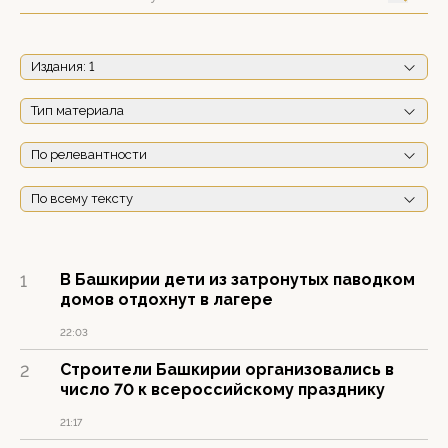
Издания
: 1
Тип материала
По релевантности
По всему тексту
В Башкирии дети из затронутых паводком
1
домов отдохнут в лагере
22:03
Строители Башкирии организовались в
2
число 70 к всероссийскому празднику
21:17