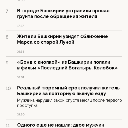
18:30
В городе Башкирии устранили провал
7
грунта после обращения жителя
17:37
Жители Башкирии увидят сближение
8
Марса со старой Луной
16:38
«Бонд с кнопкой» из Башкирии попали
9
в фильм «Последний Богатырь. Колобок»
16:01
Реальный тюремный срок получил житель
10
Башкирии за повторную пьяную езду
Мужчина нарушил закон спустя месяц после первого
проступка.
15:50
Одного еще не нашли: двое мужчин
11