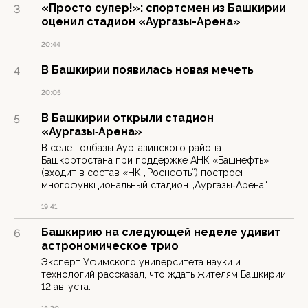
«Просто супер!»: спортсмен из Башкирии
3
оценил стадион «Аургазы-Арена»
20:44
В Башкирии появилась новая мечеть
4
20:05
В Башкирии открыли стадион
5
«Аургазы‑Арена»
В селе Толбазы Аургазинского района
Башкортостана при поддержке АНК «Башнефть»
(входит в состав «НК „Роснефть“) построен
многофункциональный стадион „Аургазы‑Арена“.
19:41
Башкирию на следующей неделе удивит
6
астрономическое трио
Эксперт Уфимского университета науки и
технологий рассказал, что ждать жителям Башкирии
12 августа.