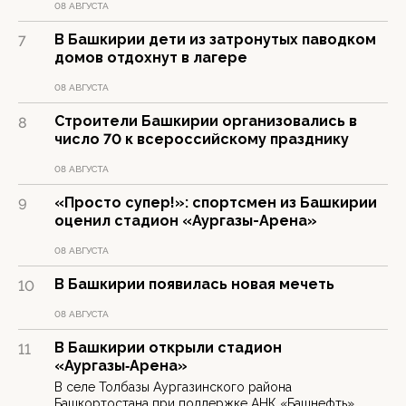
08 АВГУСТА
В Башкирии дети из затронутых паводком
7
домов отдохнут в лагере
08 АВГУСТА
Строители Башкирии организовались в
8
число 70 к всероссийскому празднику
08 АВГУСТА
«Просто супер!»: спортсмен из Башкирии
9
оценил стадион «Аургазы-Арена»
08 АВГУСТА
В Башкирии появилась новая мечеть
10
08 АВГУСТА
В Башкирии открыли стадион
11
«Аургазы‑Арена»
В селе Толбазы Аургазинского района
Башкортостана при поддержке АНК «Башнефть»