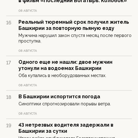
в фильм «Последний Богатырь. Колобок»
08 АВГУСТА
Реальный тюремный срок получил житель
16
Башкирии за повторную пьяную езду
Мужчина нарушил закон спустя месяц после первого
проступка.
08 АВГУСТА
Одного еще не нашли: двое мужчин
17
утонули на водоемах Башкирии
Оба купались в необорудованных местах.
08 АВГУСТА
В Башкирии испортится погода
18
Синоптики спрогнозировали порывы ветра.
08 АВГУСТА
43 нетрезвых водителя задержали в
19
Башкирии за сутки