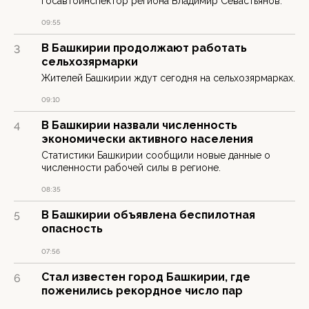
госавтоинспектор региона Владимир Севастьянов.
09:55
В Башкирии продолжают работать
3
сельхозярмарки
Жителей Башкирии ждут сегодня на сельхозярмарках.
09:10
В Башкирии назвали численность
4
экономически активного населения
Статистики Башкирии сообщили новые данные о
численности рабочей силы в регионе.
08:35
В Башкирии объявлена беспилотная
5
опасность
07:56
Стал известен город Башкирии, где
6
поженились рекордное число пар