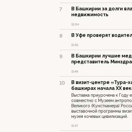
В Башкирии за долги вл
7
недвижимость
12:04
В Уфе проверят водител
8
11:56
В Башкирии лучшие мед
9
представитель Минздра
11:48
В визит-центре «Тура-х
10
башкирах начала ХХ век
Выставка приурочена к Году 
совместно с Музеем антропо
Великого (Кунсткамера) Росс
выставочной программы визит
музея кочевых цивилизаций.
11:47