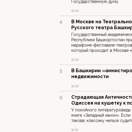
Государственную думу.
12:43
В Москве на Театрально
4
Русского театра Башки
Государственный академическ
Республики Башкортостан пр
марафоне-фестивале театров 
который проходит в Москве н
12:34
В Башкирии «амнистиро
5
недвижимости
12:22
Страдающая Античность
6
Одиссея на кушетку к п
У покойного литературоведа 
книга «Западный канон». Если
такова: классику нельзя суди
12:10