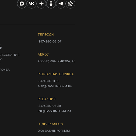
ТЕЛЕФОН
(347) 250-05-07
А
Ф
АДРЕС
ОЛЬЗОВАНИЯ
ИА
450077, УФА, КИРОВА, 45
»
ЛУЖБА
РЕКЛАМНАЯ СЛУЖБА
(347) 250-11-11

ADV@BASHINFORM.RU
РЕДАКЦИЯ
(347) 250-07-28

INF@BASHINFORM.RU
ОТДЕЛ КАДРОВ
OK@BASHINFORM.RU