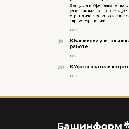
6 августа в Уфе Глава Башкор
участниками третьего модуля
стратегическое управление 
здравоохранения».
10:47
В Башкирии учительница
19
работе
10:45
В Уфе спасатели встрет
20
10:37