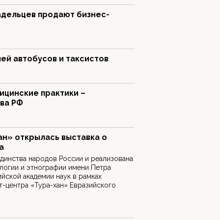
адельцев продают бизнес-
ей автобусов и таксистов
ицинские практики –
ва РФ
ан» открылась выставка о
а
единства народов России и реализована
логии и этнографии имени Петра
ийской академии наук в рамках
-центра «Тура-хан» Евразийского