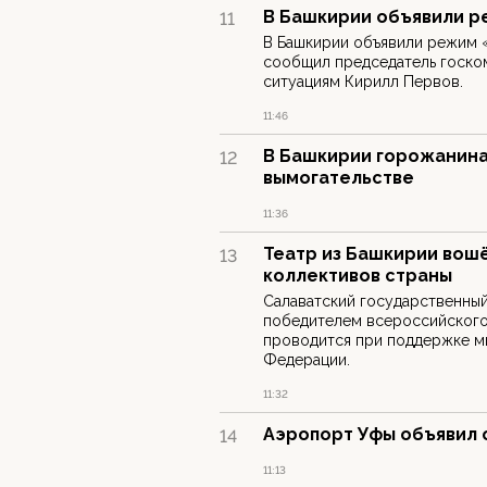
В Башкирии объявили р
11
В Башкирии объявили режим «
сообщил председатель госко
ситуациям Кирилл Первов.
11:46
В Башкирии горожанина
12
вымогательстве
11:36
Театр из Башкирии вошё
13
коллективов страны
Салаватский государственный
победителем всероссийского
проводится при поддержке м
Федерации.
11:32
Аэропорт Уфы объявил 
14
11:13