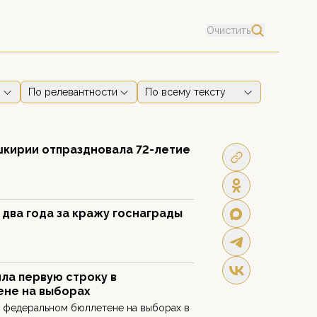
Очистить
По релевантности
По всему тексту
шкирии отпраздновала 72-летие
два года за кражу госнаграды
ла первую строку в
ене на выборах
в федеральном бюллетене на выборах в