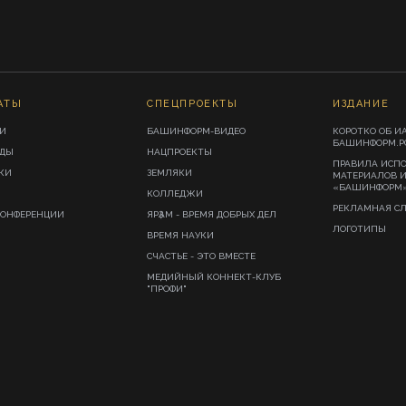
АТЫ
СПЕЦПРОЕКТЫ
ИЗДАНИЕ
И
БАШИНФОРМ-ВИДЕО
КОРОТКО ОБ И
БАШИНФОРМ.Р
ИДЫ
НАЦПРОЕКТЫ
ПРАВИЛА ИСП
КИ
ЗЕМЛЯКИ
МАТЕРИАЛОВ 
«БАШИНФОРМ
КОЛЛЕДЖИ
РЕКЛАМНАЯ С
КОНФЕРЕНЦИИ
ЯРҘАМ - ВРЕМЯ ДОБРЫХ ДЕЛ
ЛОГОТИПЫ
ВРЕМЯ НАУКИ
СЧАСТЬЕ - ЭТО ВМЕСТЕ
МЕДИЙНЫЙ КОННЕКТ-КЛУБ
"ПРОФИ"