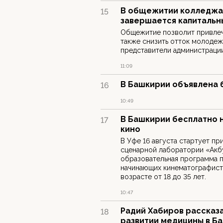
В общежитии колледжа
15
завершается капитальн
Общежитие позволит привлечь
также снизить отток молодеж
представители администраци
11:09
В Башкирии объявлена 
16
10:49
В Башкирии бесплатно н
17
кино
В Уфе 16 августа стартует пр
сценарной лаборатории «Акбу
образовательная программа п
начинающих кинематографист
возрасте от 18 до 35 лет.
10:47
Радий Хабиров рассказ
18
развитии медицины в Б