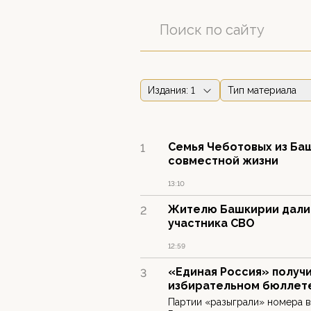
Издания
: 1
Тип материала
Семья Чеботовых из Ба
1
совместной жизни
13:10
Жителю Башкирии дали 
2
участника СВО
12:59
«Единая Россия» получи
3
избирательном бюллет
Партии «разыграли» номера 