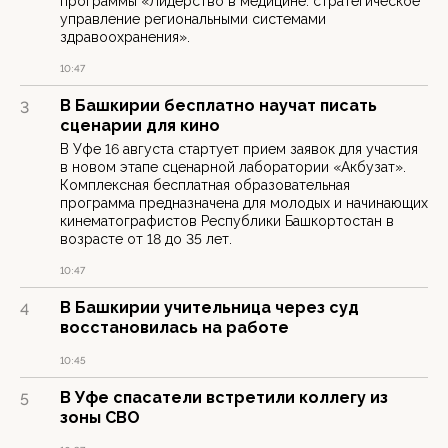
программы «Лидерство в медицине: стратегическое
управление региональными системами
здравоохранения».
10:47
В Башкирии бесплатно научат писать
3
сценарии для кино
В Уфе 16 августа стартует прием заявок для участия
в новом этапе сценарной лаборатории «Акбузат».
Комплексная бесплатная образовательная
программа предназначена для молодых и начинающих
кинематографистов Республики Башкортостан в
возрасте от 18 до 35 лет.
10:47
В Башкирии учительница через суд
4
восстановилась на работе
10:45
В Уфе спасатели встретили коллегу из
5
зоны СВО