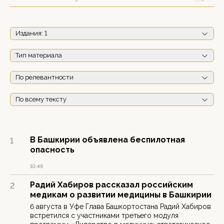
Издания
: 1
Тип материала
По релевантности
По всему тексту
В Башкирии объявлена беспилотная
1
опасность
10:49
Радий Хабиров рассказал российским
2
медикам о развитии медицины в Башкирии
6 августа в Уфе Глава Башкортостана Радий Хабиров
встретился с участниками третьего модуля