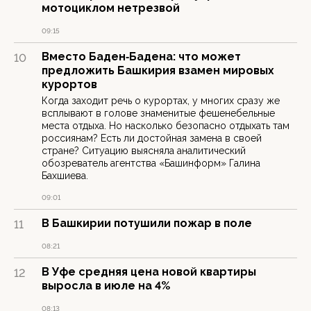
мотоциклом нетрезвой
09:15
Вместо Баден‑Бадена: что может
10
предложить Башкирия взамен мировых
курортов
Когда заходит речь о курортах, у многих сразу же
всплывают в голове знаменитые фешенебельные
места отдыха. Но насколько безопасно отдыхать там
россиянам? Есть ли достойная замена в своей
стране? Ситуацию выясняла аналитический
обозреватель агентства «Башинформ» Галина
Бахшиева.
09:01
В Башкирии потушили пожар в поле
11
08:21
В Уфе средняя цена новой квартиры
12
выросла в июле на 4%
08:13