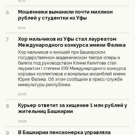
10:37
Мошенники выманили почти миллион
6
рублей у студентки из Уфы
10:14
Хор мальчиков из Уфы стал лауреатом
7
Международного конкурса имени Фалика
Хор мальчиков и юношей при Башкирском
государственном академическом театре оперы и
балета под руководством Клима Калитова стал
лауреатом I степени XXII Международного конкурса
хоровых коллективов и вокальных ансамблей имени
Юрия Фалика. Об этом сообщили в пресс-службе
минкультуры республики.
10:05
Курьер ответит за хищение 1 млн рублей у
8
жительниц Башкирии
09:28
В Башкирии пенсионерка управляла
9