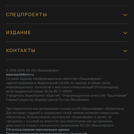
СПЕЦПРОЕКТЫ
ИЗДАНИЕ
КОНТАКТЫ
© 1992-2026 АО ИА «Башинформ».
www.bashinform.ru
Сетевое издание «Информационное агентство «Башинформ»
зарегистрировано в Федеральной службе по надзору в сфере связи,
информационных технологий и массовых коммуникаций (Роскомнадзор),
регистрационный номер Эл № ФС77-88040
Учредитель Акционерное общество "Информационное агентство "Башинформ"
Главный редактор Шарафутдинов Руслан Михайлович
При перепечатке или цитировании ссылка на ИА «Башинформ» обязательна.
Для интернет-изданий и социальных сетей прямая активная гиперссылка
обязательна. Использование логотипа ИА «Башинформ» в целях, не
связанных с ссылкой на агентство при перепечатке или цитировании,
допускается только с письменного разрешения АО ИА «Башинформ».
Об использовании персональных данных
Правила применения рекомендательных технологий