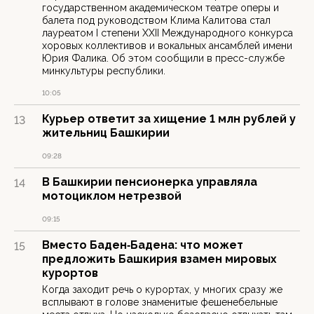
государственном академическом театре оперы и
балета под руководством Клима Калитова стал
лауреатом I степени XXII Международного конкурса
хоровых коллективов и вокальных ансамблей имени
Юрия Фалика. Об этом сообщили в пресс-службе
минкультуры республики.
10:05
Курьер ответит за хищение 1 млн рублей у
13
жительниц Башкирии
09:28
В Башкирии пенсионерка управляла
14
мотоциклом нетрезвой
09:15
Вместо Баден‑Бадена: что может
15
предложить Башкирия взамен мировых
курортов
Когда заходит речь о курортах, у многих сразу же
всплывают в голове знаменитые фешенебельные