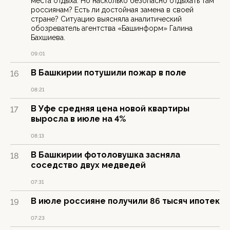
места отдыха. Но насколько безопасно отдыхать там
россиянам? Есть ли достойная замена в своей
стране? Ситуацию выясняла аналитический
обозреватель агентства «Башинформ» Галина
Бахшиева.
09:01
В Башкирии потушили пожар в поле
16
08:21
В Уфе средняя цена новой квартиры
17
выросла в июле на 4%
08:13
В Башкирии фотоловушка засняла
18
соседство двух медведей
07:31
В июле россияне получили 86 тысяч ипотек
19
07:23