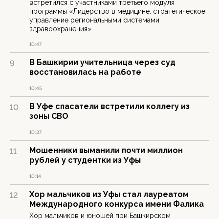
встретился с участниками третьего модуля
программы «Лидерство в медицине: стратегическое
управление региональными системами
здравоохранения».
10:47
В Башкирии учительница через суд
9
восстановилась на работе
10:45
В Уфе спасатели встретили коллегу из
10
зоны СВО
10:37
Мошенники выманили почти миллион
11
рублей у студентки из Уфы
10:14
Хор мальчиков из Уфы стал лауреатом
12
Международного конкурса имени Фалика
Хор мальчиков и юношей при Башкирском