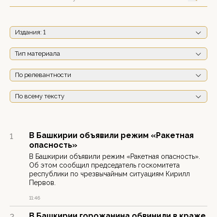
Издания
: 1
Тип материала
По релевантности
По всему тексту
В Башкирии объявили режим «Ракетная
1
опасность»
В Башкирии объявили режим «Ракетная опасность».
Об этом сообщил председатель госкомитета
республики по чрезвычайным ситуациям Кирилл
Первов.
11:46
В Башкирии горожанина обвинили в краже
2