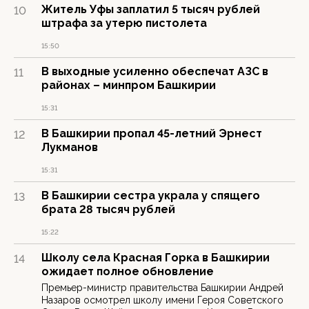
Житель Уфы заплатил 5 тысяч рублей
10
штрафа за утерю пистолета
15:50
В выходные усиленно обеспечат АЗС в
11
районах – минпром Башкирии
15:31
В Башкирии пропал 45-летний Эрнест
12
Лукманов
15:31
В Башкирии сестра украла у спящего
13
брата 28 тысяч рублей
15:22
Школу села Красная Горка в Башкирии
14
ожидает полное обновление
Премьер-министр правительства Башкирии Андрей
Назаров осмотрел школу имени Героя Советского