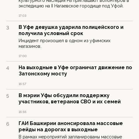
культурного наследия РБ приглашают волонтёров в
экспедицию на II Нагаевское городище под Уфой.
17:03
В Уфе девушка ударила полицейского и
3
получила условный срок
Инцидент произошел в одном из уфимских
магазинов.
17:00
На выходные в Уфе ограничат движение по
4
Затонскому мосту
16:57
В мэрии Уфы обсудили поддержку
5
участников, ветеранов СВО и их семей
16:56
ГАИ Башкирии анонсировала массовые
6
рейды на дорогах в выходные
В рамках мероприятий запланированы массовые