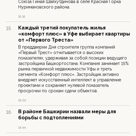
Союза Гимая Шайхутдинова в селе Красная Горка
Нуримановского района.
15:16
Каждый третий покупатель жилья
15
«комфорт плюс» в Уфе выбирает квартиры
от «Первого Треста»
В преддверии Дня строителя группа компаний
«Первый Трест» отчитывается о высоких
показателях, удерживая за собой позиции ведущего
застройщика Башкортостана. Компания занимает 15%
рынка первичной недвижимости Уфы и треть
сегмента «Комфорт плюс». Застройщик активно
внедряет искусственный интеллект в управление
проектами и сохраняет нулевой показатель
просрочки по срокам сдачи объектов.
15:02
В районе Башкирии назвали меры для
16
борьбы с подтоплениями
14:44