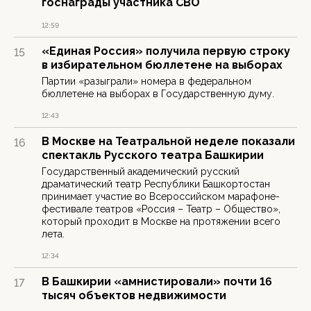
госнаграды участника СВО
12:59
«Единая Россия» получила первую строку
15
в избирательном бюллетене на выборах
Партии «разыграли» номера в федеральном
бюллетене на выборах в Государственную думу.
12:43
В Москве на Театральной неделе показали
16
спектакль Русского театра Башкирии
Государственный академический русский
драматический театр Республики Башкортостан
принимает участие во Всероссийском марафоне-
фестивале театров «Россия – Театр – Общество»,
который проходит в Москве на протяжении всего
лета.
12:34
В Башкирии «амнистировали» почти 16
17
тысяч объектов недвижимости