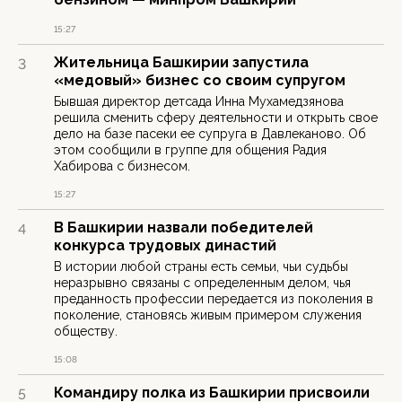
15:27
Жительница Башкирии запустила
3
«медовый» бизнес со своим супругом
Бывшая директор детсада Инна Мухамедзянова
решила сменить сферу деятельности и открыть свое
дело на базе пасеки ее супруга в Давлеканово. Об
этом сообщили в группе для общения Радия
Хабирова с бизнесом.
15:27
В Башкирии назвали победителей
4
конкурса трудовых династий
В истории любой страны есть семьи, чьи судьбы
неразрывно связаны с определенным делом, чья
преданность профессии передается из поколения в
поколение, становясь живым примером служения
обществу.
15:08
Командиру полка из Башкирии присвоили
5