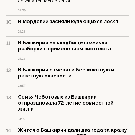
объекта теплоснабжения.
14:29
В Мордовии засняли купающихся лосят
10
14:18
В Башкирии на кладбище возникли
11
разборки с применением пистолета
14:13
В Башкирии отменили беспилотную и
12
ракетную опасности
13:57
Семья Чеботовых из Башкирии
13
отпраздновала 72-летие совместной
жизни
13:10
Жителю Башкирии дали два года за кражу
14