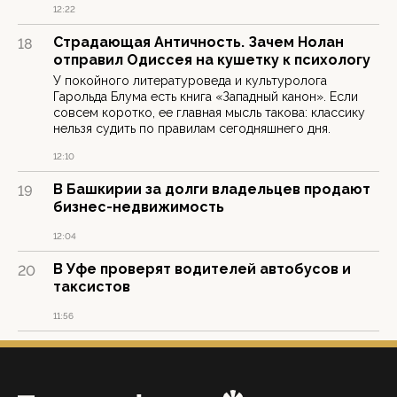
12:22
Страдающая Античность. Зачем Нолан
18
отправил Одиссея на кушетку к психологу
У покойного литературоведа и культуролога
Гарольда Блума есть книга «Западный канон». Если
совсем коротко, ее главная мысль такова: классику
нельзя судить по правилам сегодняшнего дня.
12:10
В Башкирии за долги владельцев продают
19
бизнес-недвижимость
12:04
В Уфе проверят водителей автобусов и
20
таксистов
11:56