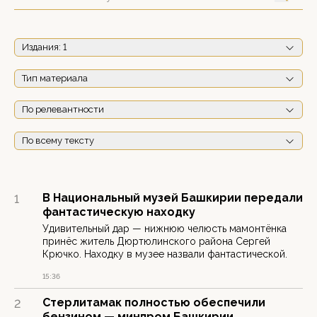
Издания
: 1
Тип материала
По релевантности
По всему тексту
В Национальный музей Башкирии передали
1
фантастическую находку
Удивительный дар — нижнюю челюсть мамонтёнка
принёс житель Дюртюлинского района Сергей
Крючко. Находку в музее назвали фантастической.
15:36
Стерлитамак полностью обеспечили
2
бензином — минпром Башкирии