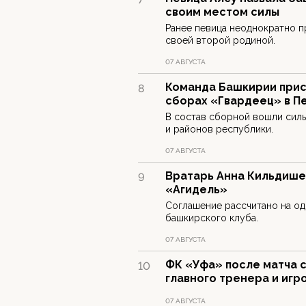
своим местом силы
Ранее певица неоднократно п
своей второй родиной.
07 АВГУСТА
Команда Башкирии прис
8
сборах «Гвардеец» в П
В состав сборной вошли сил
и районов республики.
07 АВГУСТА
Вратарь Анна Кильдишев
9
«Агидель»
Соглашение рассчитано на од
башкирского клуба.
07 АВГУСТА
ФК «Уфа» после матча 
10
главного тренера и игр
07 АВГУСТА