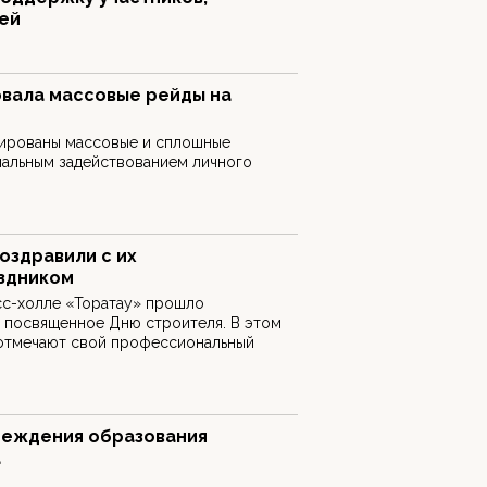
мей
вала массовые рейды на
нированы массовые и сплошные
мальным задействованием личного
оздравили с их
здником
сс-холле «Торатау» прошло
 посвященное Дню строителя. В этом
 отмечают свой профессиональный
реждения образования
а