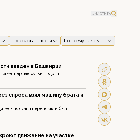
Очистить
По релевантности
По всему тексту
сти введен в Башкирии
тся четвертые сутки подряд.
ез спроса взял машину брата и
дитель получил переломы и был
акроют движение на участке