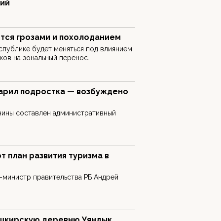
кий
тся грозами и похолоданием
спублике будет меняться под влиянием
ов на зональный перенос.
арил подростка — возбуждено
чины составлен административный
 план развития туризма в
-министр правительства РБ Андрей
ашкирскую деревню Уяндык