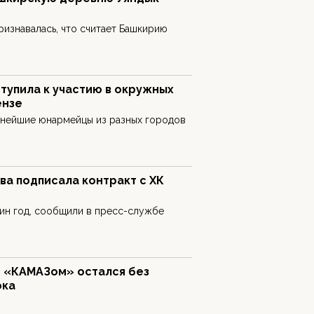
ризнавалась, что считает Башкирию
тупила к участию в окружных
ензе
ьнейшие юнармейцы из разных городов
а подписала контракт с ХК
ин год, сообщили в пресс-службе
с «КАМАЗом» остался без
ока