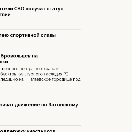
атели СВО получат статус
твий
лею спортивной славы
обровольцев на
пки
твенного центра по охране и
бъектов культурного наследия РБ
педицию на II Нагаевское городище под
аничат движение по Затонскому
поддержку участников,