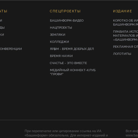
АТЫ
СПЕЦПРОЕКТЫ
ИЗДАНИЕ
И
БАШИНФОРМ-ВИДЕО
КОРОТКО ОБ И
БАШИНФОРМ.Р
ИДЫ
НАЦПРОЕКТЫ
ПРАВИЛА ИСП
КИ
ЗЕМЛЯКИ
МАТЕРИАЛОВ 
«БАШИНФОРМ
КОЛЛЕДЖИ
РЕКЛАМНАЯ С
КОНФЕРЕНЦИИ
ЯРҘАМ - ВРЕМЯ ДОБРЫХ ДЕЛ
ЛОГОТИПЫ
ВРЕМЯ НАУКИ
СЧАСТЬЕ - ЭТО ВМЕСТЕ
МЕДИЙНЫЙ КОННЕКТ-КЛУБ
"ПРОФИ"
При перепечатке или цитировании ссылка на ИА
Вся ин
«Башинформ» обязательна. Для интернет-изданий и
www.ba