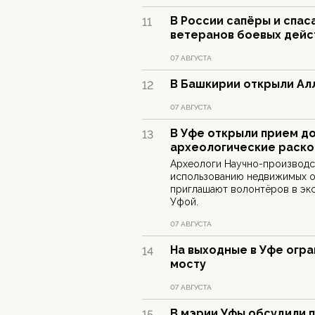
В России сапёры и спас
11
ветеранов боевых дейс
07 АВГУСТА
В Башкирии открыли Ал
12
07 АВГУСТА
В Уфе открыли прием д
13
археологические раско
Археологи Научно-производс
использованию недвижимых о
приглашают волонтёров в экс
Уфой.
07 АВГУСТА
На выходные в Уфе огр
14
мосту
07 АВГУСТА
В мэрии Уфы обсудили 
15