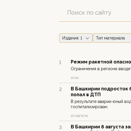
Издания
: 1
Тип материала
Режим ракетной опасно
1
Ограничения в регионе вводя
07:54
В Башкирии подросток б
2
попал в ДТП
В результате аварии юный во
госпитализирован.
07 АВГУСТА
В Башкирии 8 августа з
3