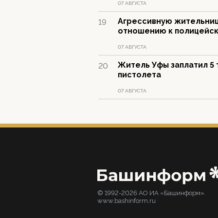
07 АВГУСТА
Агрессивную жительниц
19
отношению к полицейс
07 АВГУСТА
Житель Уфы заплатил 5 
20
пистолета
07 АВГУСТА
© 1992-2026 АО ИА «Башинформ».
www.bashinform.ru