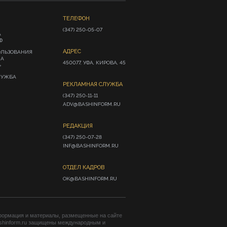
ТЕЛЕФОН
(347) 250-05-07
А
Ф
АДРЕС
ОЛЬЗОВАНИЯ
ИА
450077, УФА, КИРОВА, 45
»
ЛУЖБА
РЕКЛАМНАЯ СЛУЖБА
(347) 250-11-11

ADV@BASHINFORM.RU
РЕДАКЦИЯ
(347) 250-07-28

INF@BASHINFORM.RU
ОТДЕЛ КАДРОВ
OK@BASHINFORM.RU
формация и материалы, размещенные на сайте
shinform.ru защищены международным и