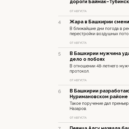
дороги Баймак–Тубинс
07 АВГУСТА
Жара в Башкирии смени
4
В ближайшие дни погода в ре
перестройки воздушных поток
07 АВГУСТА
В Башкирии мужчина уд
5
дело о побоях
В отношении 48-летнего муж
протокол.
07 АВГУСТА
В Башкирии разработают
6
Нуримановском районе
Такое поручение дал премьер
Назаров.
07 АВГУСТА
Певица Алсу назвала б
7