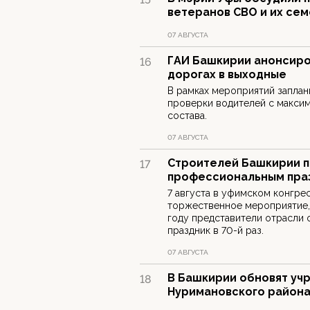
ветеранов СВО и их се
07 АВГУСТА
ГАИ Башкирии анонсиро
16
дорогах в выходные
В рамках мероприятий запла
проверки водителей с макси
состава.
07 АВГУСТА
Строителей Башкирии п
17
профессиональным пра
7 августа в уфимском конгре
торжественное мероприятие,
году представители отрасли
праздник в 70-й раз.
07 АВГУСТА
В Башкирии обновят уч
18
Нуримановского район