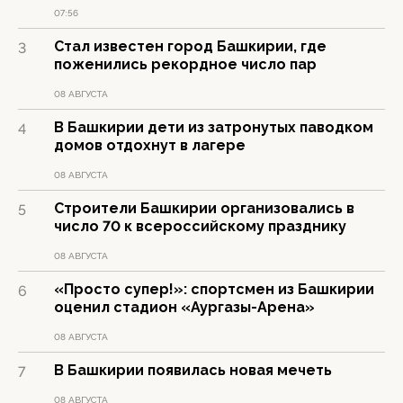
07:56
Стал известен город Башкирии, где
3
поженились рекордное число пар
08 АВГУСТА
В Башкирии дети из затронутых паводком
4
домов отдохнут в лагере
08 АВГУСТА
Строители Башкирии организовались в
5
число 70 к всероссийскому празднику
08 АВГУСТА
«Просто супер!»: спортсмен из Башкирии
6
оценил стадион «Аургазы-Арена»
08 АВГУСТА
В Башкирии появилась новая мечеть
7
08 АВГУСТА