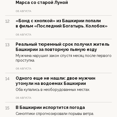
Марса со старой Луной
08 АВГУСТА
«Бонд с кнопкой» из Башкирии попали
12
в фильм «Последний Богатырь. Колобок»
08 АВГУСТА
Реальный тюремный срок получил житель
13
Башкирии за повторную пьяную езду
Мужчина нарушил закон спустя месяц после первого
проступка.
08 АВГУСТА
Одного еще не нашли: двое мужчин
14
утонули на водоемах Башкирии
Оба купались в необорудованных местах.
08 АВГУСТА
В Башкирии испортится погода
15
Синоптики спрогнозировали порывы ветра.