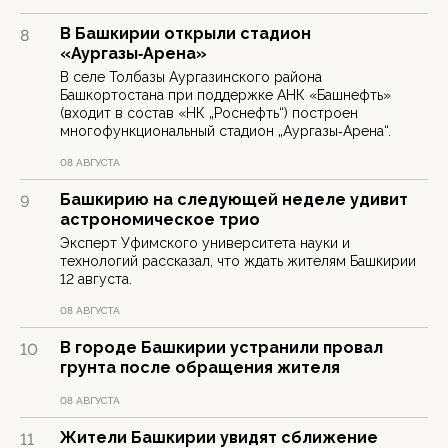
В Башкирии открыли стадион
8
«Аургазы‑Арена»
В селе Толбазы Аургазинского района
Башкортостана при поддержке АНК «Башнефть»
(входит в состав «НК „Роснефть“) построен
многофункциональный стадион „Аургазы‑Арена“.
08 АВГУСТА
Башкирию на следующей неделе удивит
9
астрономическое трио
Эксперт Уфимского университета науки и
технологий рассказал, что ждать жителям Башкирии
12 августа.
08 АВГУСТА
В городе Башкирии устранили провал
10
грунта после обращения жителя
08 АВГУСТА
Жители Башкирии увидят сближение
11