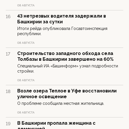
08 АВГУСТА
43 нетрезвых водителя задержали в
16
Башкирии за сутки
Итоги рейда опубликовала Госавтоинспекция
республики.
08 АВГУСТА
Строительство западного обхода села
17
Толбазы в Башкирии завершено на 60%
Специальный ИА «Башинформ» узнал подробности
стройки.
08 АВГУСТА
Возле озера Теплое в Уфе восстановили
18
уличное освещение
О проблеме сообщила местная жительница.
08 АВГУСТА
В Башкирии пропала женщина с
19
деменцией