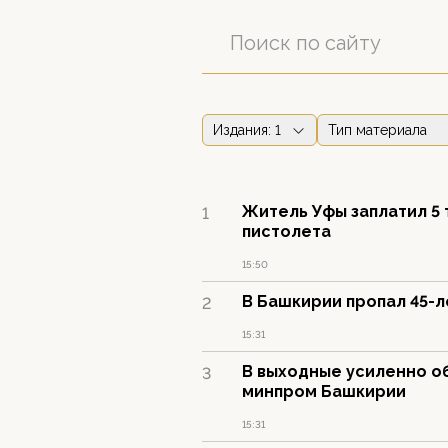
Издания
: 1
Тип материала
Житель Уфы заплатил 5 
1
пистолета
15:50
В Башкирии пропал 45-
2
15:31
В выходные усиленно об
3
минпром Башкирии
15:31