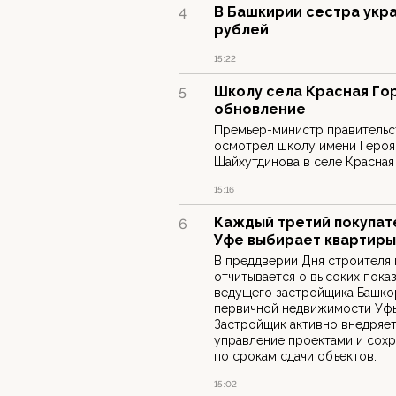
В Башкирии сестра укра
4
рублей
15:22
Школу села Красная Го
5
обновление
Премьер-министр правительс
осмотрел школу имени Героя
Шайхутдинова в селе Красная
15:16
Каждый третий покупат
6
Уфе выбирает квартиры
В преддверии Дня строителя
отчитывается о высоких пока
ведущего застройщика Башкор
первичной недвижимости Уфы
Застройщик активно внедряет
управление проектами и сохр
по срокам сдачи объектов.
15:02