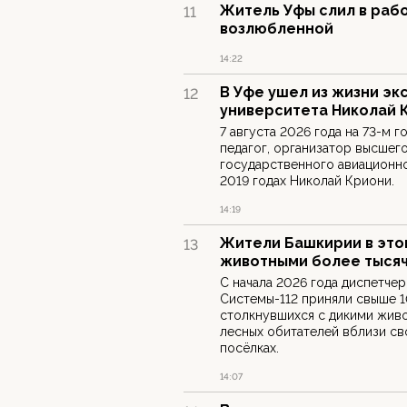
Житель Уфы слил в раб
11
возлюбленной
14:22
В Уфе ушел из жизни эк
12
университета Николай 
7 августа 2026 года на 73-м 
педагог, организатор высшег
государственного авиационно
2019 годах Николай Криони.
14:19
Жители Башкирии в этом
13
животными более тысяч
С начала 2026 года диспетче
Системы-112 приняли свыше 
столкнувшихся с дикими жив
лесных обитателей вблизи сво
посёлках.
14:07