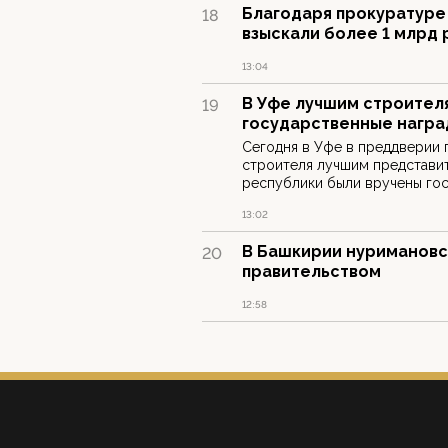
Благодаря прокуратуре
18
взыскали более 1 млрд 
13:04
В Уфе лучшим строител
19
государственные нагр
Сегодня в Уфе в преддверии 
строителя лучшим представи
республики были вручены гос
13:02
В Башкирии нуримановс
20
правительством
12:58