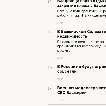
Владелица парка отдых
14
закрытие пляжа в Башк
Накануне Кушнаренковский ра
работу пляжа № 2 на одноим
14:04
В башкирском Салавате
15
недвижимость
В целом это почти 1,7 тыс. кв.
производственных помещений,
рублей.
13:57
В России не будут огра
16
соцсетям
13:53
Военная медсестра вст
17
СВО Башкирии
13:35