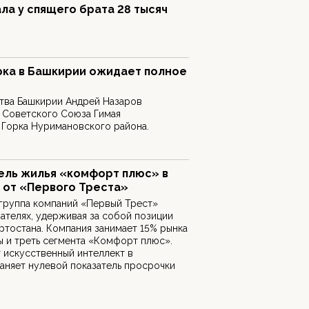
ла у спящего брата 28 тысяч
рка в Башкирии ожидает полное
тва Башкирии Андрей Назаров
 Советского Союза Гимая
 Горка Нуримановского района.
ель жилья «комфорт плюс» в
 от «Первого Треста»
 группа компаний «Первый Трест»
зателях, удерживая за собой позиции
тостана. Компания занимает 15% рынка
 и треть сегмента «Комфорт плюс».
 искусственный интеллект в
аняет нулевой показатель просрочки