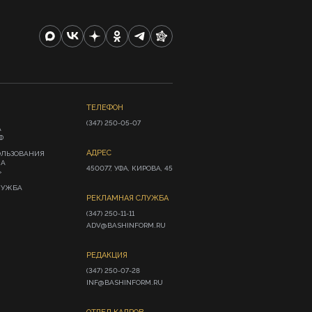
ТЕЛЕФОН
(347) 250-05-07
А
Ф
АДРЕС
ОЛЬЗОВАНИЯ
ИА
450077, УФА, КИРОВА, 45
»
ЛУЖБА
РЕКЛАМНАЯ СЛУЖБА
(347) 250-11-11

ADV@BASHINFORM.RU
РЕДАКЦИЯ
(347) 250-07-28

INF@BASHINFORM.RU