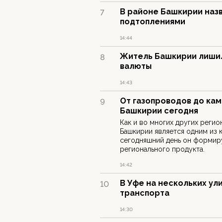
В районе Башкирии наз
7
подтоплениями
14:44
Житель Башкирии лишил
8
валюты
14:43
От газопроводов до кам
9
Башкирии сегодня
Как и во многих других регио
Башкирии является одним из 
сегодняшний день он формир
регионального продукта.
14:42
В Уфе на нескольких ул
10
транспорта
14:30