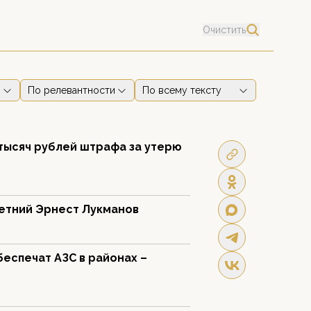
Очистить
По релевантности
По всему тексту
тысяч рублей штрафа за утерю
летний Эрнест Лукманов
еспечат АЗС в районах –