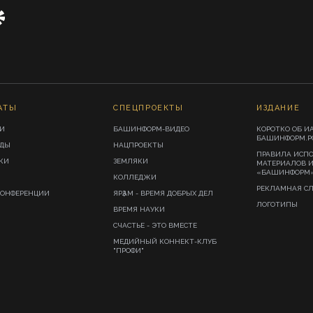
АТЫ
СПЕЦПРОЕКТЫ
ИЗДАНИЕ
И
БАШИНФОРМ-ВИДЕО
КОРОТКО ОБ И
БАШИНФОРМ.Р
ИДЫ
НАЦПРОЕКТЫ
ПРАВИЛА ИСП
КИ
ЗЕМЛЯКИ
МАТЕРИАЛОВ 
«БАШИНФОРМ
КОЛЛЕДЖИ
РЕКЛАМНАЯ С
КОНФЕРЕНЦИИ
ЯРҘАМ - ВРЕМЯ ДОБРЫХ ДЕЛ
ЛОГОТИПЫ
ВРЕМЯ НАУКИ
СЧАСТЬЕ - ЭТО ВМЕСТЕ
МЕДИЙНЫЙ КОННЕКТ-КЛУБ
"ПРОФИ"