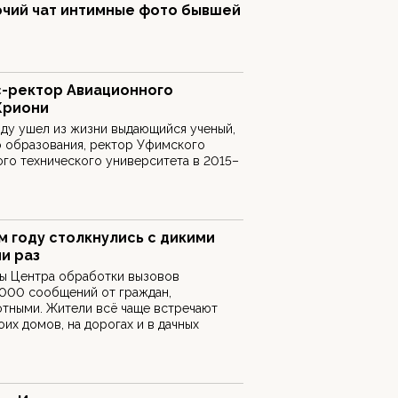
очий чат интимные фото бывшей
с-ректор Авиационного
Криони
году ушел из жизни выдающийся ученый,
о образования, ректор Уфимского
го технического университета в 2015–
 году столкнулись с дикими
и раз
ры Центра обработки вызовов
1000 сообщений от граждан,
отными. Жители всё чаще встречают
их домов, на дорогах и в дачных