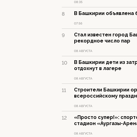
08:35
В Башкирии объявлена 
8
07:56
Стал известен город Ба
9
рекордное число пар
08 АВГУСТА
В Башкирии дети из за
10
отдохнут в лагере
08 АВГУСТА
Строители Башкирии орг
11
всероссийскому праздн
08 АВГУСТА
«Просто супер!»: спор
12
стадион «Аургазы-Арен
08 АВГУСТА