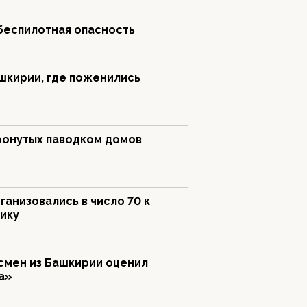
беспилотная опасность
шкирии, где поженились
тронутых паводком домов
анизовались в число 70 к
ику
тсмен из Башкирии оценил
а»