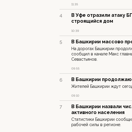
11:35
В Уфе отразили атаку Б
4
строящийся дом
10:39
В Башкирии массово пр
5
На дорогах Башкирии продол
сообщил в канале Макс главн
Севастьянов.
09:55
В Башкирии продолжаю
6
Жителей Башкирии ждут сегод
09:10
В Башкирии назвали чи
7
активного населения
Статистики Башкирии сообщи
рабочей силы в регионе.