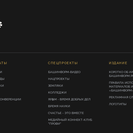
АТЫ
СПЕЦПРОЕКТЫ
ИЗДАНИЕ
И
БАШИНФОРМ-ВИДЕО
КОРОТКО ОБ И
БАШИНФОРМ.Р
ИДЫ
НАЦПРОЕКТЫ
ПРАВИЛА ИСП
КИ
ЗЕМЛЯКИ
МАТЕРИАЛОВ 
«БАШИНФОРМ
КОЛЛЕДЖИ
РЕКЛАМНАЯ С
КОНФЕРЕНЦИИ
ЯРҘАМ - ВРЕМЯ ДОБРЫХ ДЕЛ
ЛОГОТИПЫ
ВРЕМЯ НАУКИ
СЧАСТЬЕ - ЭТО ВМЕСТЕ
МЕДИЙНЫЙ КОННЕКТ-КЛУБ
"ПРОФИ"