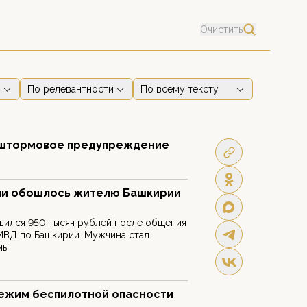
Очистить
По релевантности
По всему тексту
 штормовое предупреждение
и обошлось жителю Башкирии
шился 950 тысяч рублей после общения
МВД по Башкирии. Мужчина стал
мы.
ежим беспилотной опасности