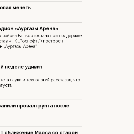
овая мечеть
адион «Аургазы‑Арена»
о района Башкортостана при поддержке
став «НК „Роснефть“) построен
 „Аургазы‑Арена“.
й неделе удивит
ета науки и технологий рассказал, что
густа.
анили провал грунта после
т сближение Марса со старой