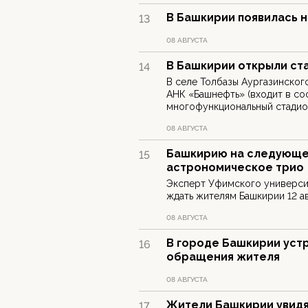
В Башкирии появилась н
13
08 АВГУСТА
В Башкирии открыли ст
14
В селе Толбазы Аургазинског
АНК «Башнефть» (входит в со
многофункциональный стадион
08 АВГУСТА
Башкирию на следующе
15
астрономическое трио
Эксперт Уфимского университ
ждать жителям Башкирии 12 ав
08 АВГУСТА
В городе Башкирии устр
16
обращения жителя
08 АВГУСТА
Жители Башкирии увидя
17