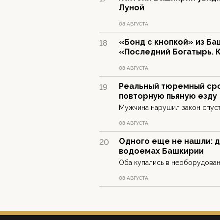
Луной
08 АВГУСТА
«Бонд с кнопкой» из Ба
18
«Последний Богатырь. 
08 АВГУСТА
Реальный тюремный сро
19
повторную пьяную езду
Мужчина нарушил закон спуст
08 АВГУСТА
Одного еще не нашли: д
20
водоемах Башкирии
Оба купались в необорудован
08 АВГУСТА