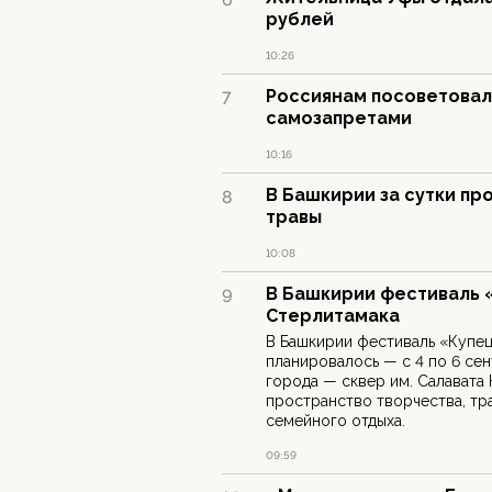
рублей
10:26
Россиянам посоветовал
7
самозапретами
10:16
В Башкирии за сутки пр
8
травы
10:08
В Башкирии фестиваль «
9
Стерлитамака
В Башкирии фестиваль «Купец
планировалось — с 4 по 6 сен
города — сквер им. Салавата
пространство творчества, тр
семейного отдыха.
09:59