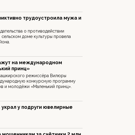
фиктивно трудоустроила мужа и
дательства о противодействии
 сельском доме культуры провела
йона.
ажут на международном
ький принц»
 башкирского режиссёра Вилюры
ждународную конкурсную программу
ов и молодёжи «Маленький принц».
 украл у подруги ювелирные
 мошенникам за счётчики 2 млн