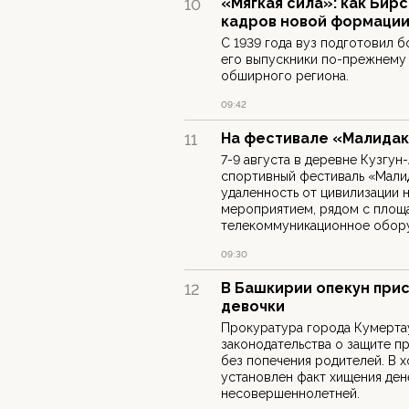
«Мягкая сила»: как Бир
10
кадров новой формаци
С 1939 года вуз подготовил б
его выпускники по-прежнему
обширного региона.
09:42
На фестивале «Малидак
11
7-9 августа в деревне Кузгу
спортивный фестиваль «Мали
удаленность от цивилизации 
мероприятием, рядом с площ
телекоммуникационное обор
09:30
В Башкирии опекун при
12
девочки
Прокуратура города Кумерта
законодательства о защите пр
без попечения родителей. В 
установлен факт хищения де
несовершеннолетней.