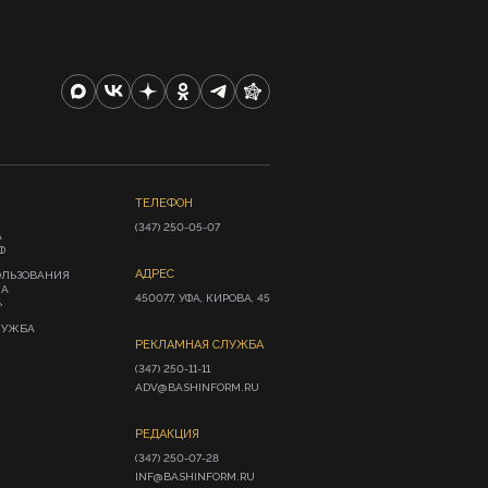
ТЕЛЕФОН
(347) 250-05-07
А
Ф
АДРЕС
ОЛЬЗОВАНИЯ
ИА
450077, УФА, КИРОВА, 45
»
ЛУЖБА
РЕКЛАМНАЯ СЛУЖБА
(347) 250-11-11

ADV@BASHINFORM.RU
РЕДАКЦИЯ
(347) 250-07-28

INF@BASHINFORM.RU