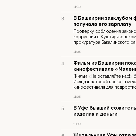
11:30
В Башкирии завклубом 
3
получала его зарплату
Проверку соблюдения законо
коррупции в Куштиряковском
прокуратура Бакалинского ра
11:05
Фильм из Башкирии пок
4
кинофестивале «Мален
Фильм «Не оставляйте нас!»
Исяндавлетовой вошел в ме
кинофестиваля для подростк
11:05
В Уфе бывший сожитель
5
изделия и деньги
10:47
Жительница Уфы отдала
6