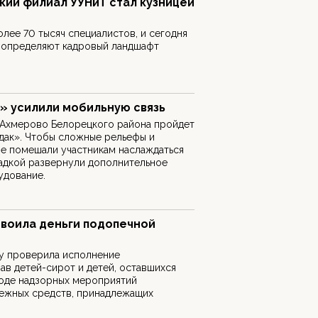
ский филиал УУНиТ стал кузницей
и
олее 70 тысяч специалистов, и сегодня
 определяют кадровый ландшафт
» усилили мобильную связь
н-Ахмерово Белорецкого района пройдет
дак». Чтобы сложные рельефы и
не помешали участникам наслаждаться
адкой развернули дополнительное
удование.
своила деньги подопечной
у проверила исполнение
ав детей-сирот и детей, оставшихся
ходе надзорных мероприятий
нежных средств, принадлежащих