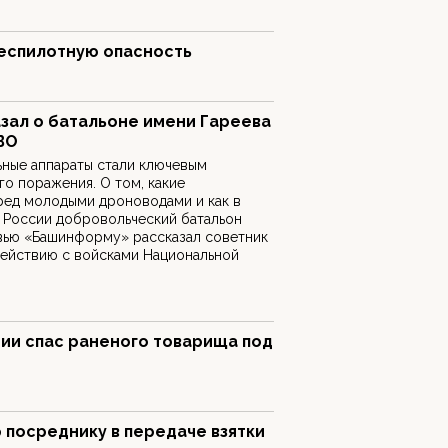
еспилотную опасность
зал о батальоне имени Гареева
ВО
ьные аппараты стали ключевым
го поражения. О том, какие
ред молодыми дроноводами и как в
 России добровольческий батальон
рвью «Башинформу» рассказал советник
действию с войсками Национальной
рии спас раненого товарища под
 посреднику в передаче взятки