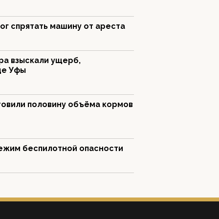
ог спрятать машину от ареста
ра взыскали ущерб,
це Уфы
товили половину объёма кормов
ежим беспилотной опасности