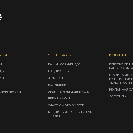
АТЫ
СПЕЦПРОЕКТЫ
ИЗДАНИЕ
И
БАШИНФОРМ-ВИДЕО
КОРОТКО ОБ И
БАШИНФОРМ.Р
ИДЫ
НАЦПРОЕКТЫ
ПРАВИЛА ИСП
КИ
ЗЕМЛЯКИ
МАТЕРИАЛОВ 
«БАШИНФОРМ
КОЛЛЕДЖИ
РЕКЛАМНАЯ С
КОНФЕРЕНЦИИ
ЯРҘАМ - ВРЕМЯ ДОБРЫХ ДЕЛ
ЛОГОТИПЫ
ВРЕМЯ НАУКИ
СЧАСТЬЕ - ЭТО ВМЕСТЕ
МЕДИЙНЫЙ КОННЕКТ-КЛУБ
"ПРОФИ"