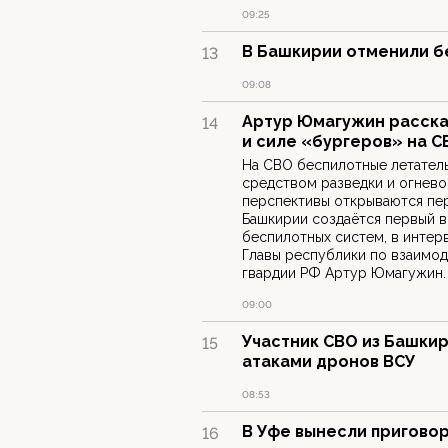
09:25
В Башкирии отменили б
13
09:08
Артур Юмагужин расска
14
и силе «бургеров» на С
На СВО беспилотные летател
средством разведки и огнево
перспективы открываются пе
Башкирии создаётся первый в
беспилотных систем, в инте
Главы республики по взаимо
гвардии РФ Артур Юмагужин.
09:00
Участник СВО из Башки
15
атаками дронов ВСУ
08:53
В Уфе вынесли приговор
16