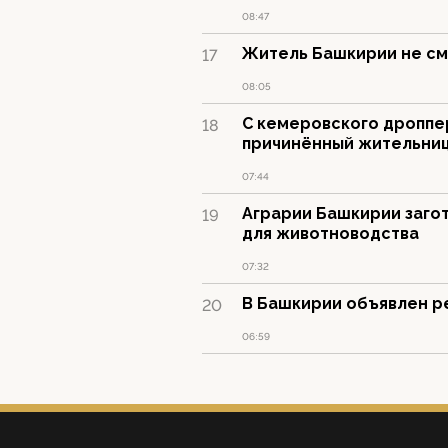
08:47
Житель Башкирии не см
17
08:05
С кемеровского дроппе
18
причинённый жительни
07:44
Аграрии Башкирии заго
19
для животноводства
07:32
В Башкирии объявлен р
20
06:59