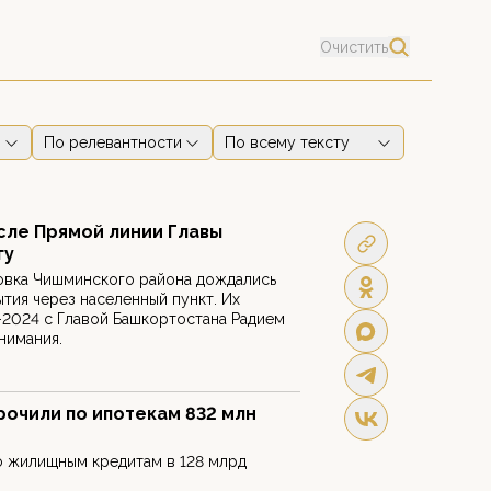
Очистить
По релевантности
По всему тексту
сле Прямой линии Главы
гу
вка Чишминского района дождались
ия через населенный пункт. Их
2024 с Главой Башкортостана Радием
нимания.
очили по ипотекам 832 млн
о жилищным кредитам в 128 млрд