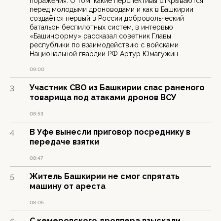
поражения. О том, какие перспективы открываются
перед молодыми дроноводами и как в Башкирии
создаётся первый в России добровольческий
батальон беспилотных систем, в интервью
«Башинформу» рассказал советник Главы
республики по взаимодействию с войсками
Национальной гвардии РФ Артур Юмагужин.
09:00
Участник СВО из Башкирии спас раненого
3
товарища под атаками дронов ВСУ
08:53
В Уфе вынесли приговор посреднику в
4
передаче взятки
08:47
Житель Башкирии не смог спрятать
5
машину от ареста
08:05
С кемеровского дроппера взыскали