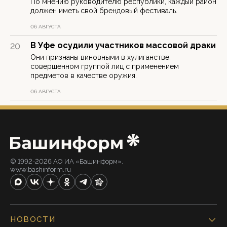
По мнению руководителю республики, каждый район
должен иметь свой брендовый фестиваль.
06 АВГУСТА
В Уфе осудили участников массовой драки
20
Они признаны виновными в хулиганстве,
совершенном группой лиц с применением
предметов в качестве оружия.
06 АВГУСТА
© 1992-2026 АО ИА «Башинформ».
www.bashinform.ru
НОВОСТИ