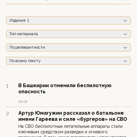
Издания
: 1
Тип материала
По релевантности
По всему тексту
В Башкирии отменили беспилотную
1
опасность
09:08
Артур Юмагужин рассказал о батальоне
2
имени Гареева и силе «бургеров» на СВО
На СВО беспилотные летательные аппараты стали
ключевым средством разведки и огневого