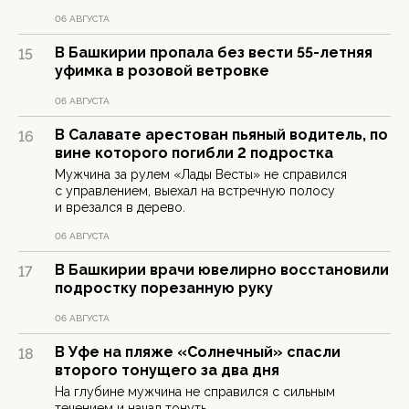
06 АВГУСТА
В Башкирии пропала без вести 55-летняя
15
уфимка в розовой ветровке
06 АВГУСТА
В Салавате арестован пьяный водитель, по
16
вине которого погибли 2 подростка
Мужчина за рулем «Лады Весты» не справился
с управлением, выехал на встречную полосу
и врезался в дерево.
06 АВГУСТА
В Башкирии врачи ювелирно восстановили
17
подростку порезанную руку
06 АВГУСТА
В Уфе на пляже «Солнечный» спасли
18
второго тонущего за два дня
На глубине мужчина не справился с сильным
течением и начал тонуть.