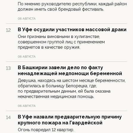
По мнению руководителю республики, каждый район
должен иметь свой брендовый фестиваль.
06 АВГУСТА
В Уфе осудили участников массовой драки
12
Они признаны виновными в хулиганстве,
совершенном группой лиц с применением
предметов в качестве оружия.
06 АВГУСТА
В Башкирии завели дело по факту
13
ненадлежащей медпомощи беременной
Девушка, находясь на шестом месяце беременности,
обратилась в больницу Белорецка, где,
по предварительным данным, ей была оказана
некачественная медицинская помощь.
06 АВГУСТА
В Уфе назвали предварительную причину
14
крупного пожара на Гвардейской
Огонь повредил 12 квартир.