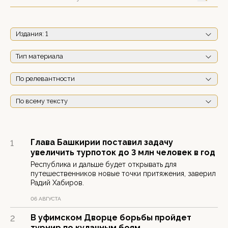
Издания
: 1
Тип материала
По релевантности
По всему тексту
Глава Башкирии поставил задачу
1
увеличить турпоток до 3 млн человек в год
Республика и дальше будет открывать для
путешественников новые точки притяжения, заверил
Радий Хабиров.
06 АВГУСТА
В уфимском Дворце борьбы пройдет
2
турнир по кулачным боям