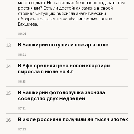
места отдыха. Но насколько безопасно отдыхать там
россиянам? Есть ли достойная замена в своей
стране? Ситуацию выясняла аналитический
обозреватель агентства «Башинформ» Галина
Бахшиева.
09:01
В Башкирии потушили пожар в поле
13
08:21
В Уфе средняя цена новой квартиры
14
выросла в июле на 4%
08:13
В Башкирии фотоловушка засняла
15
соседство двух медведей
07:31
В июле россияне получили 86 тысяч ипотек
16
07:23