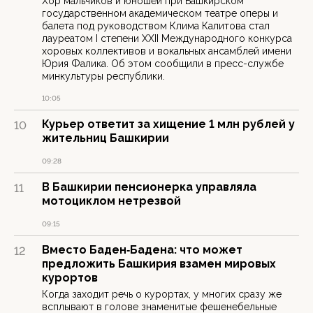
Хор мальчиков и юношей при Башкирском
государственном академическом театре оперы и
балета под руководством Клима Калитова стал
лауреатом I степени XXII Международного конкурса
хоровых коллективов и вокальных ансамблей имени
Юрия Фалика. Об этом сообщили в пресс-службе
минкультуры республики.
10:05
Курьер ответит за хищение 1 млн рублей у
10
жительниц Башкирии
09:28
В Башкирии пенсионерка управляла
11
мотоциклом нетрезвой
09:15
Вместо Баден‑Бадена: что может
12
предложить Башкирия взамен мировых
курортов
Когда заходит речь о курортах, у многих сразу же
всплывают в голове знаменитые фешенебельные