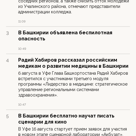
соседних регионов, а также снизить отток молодежи
из Учалинского района, отмечают представители
администрации колледжа.
11:09
В Башкирии объявлена беспилотная
3
опасность
10:49
Радий Хабиров рассказал российским
4
медикам о развитии медицины в Башкирии
6 августа в Уфе Глава Башкортостана Радий Хабиров
встретился с участниками третьего модуля
программы «Лидерство в медицине: стратегическое
управление региональными системами
здравоохранения».
10:47
В Башкирии бесплатно научат писать
5
сценарии для кино
В Уфе 16 августа стартует прием заявок для участия
в новом этапе сценарной лаборатории «Акбузат».