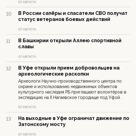
07 АВГУСТА
В России сапёры и спасатели СВО получат
10
статус ветеранов боевых действий
07 АВГУСТА
В Башкирии открыли Аллею спортивной
11
славы
07 АВГУСТА
В Уфе открыли прием добровольцев на
12
археологические раскопки
Археологи Научно-производственного центра по
охране и использованию недвижимых объектов
культурного наследия РБ приглашают волонтёров в
экспедицию на II Нагаевское городище под Уфой.
07 АВГУСТА
На выходные в Уфе ограничат движение по
13
Затонскому мосту
07 АВГУСТА