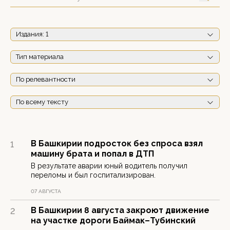
Издания
: 1
Тип материала
По релевантности
По всему тексту
В Башкирии подросток без спроса взял
1
машину брата и попал в ДТП
В результате аварии юный водитель получил
переломы и был госпитализирован.
07 АВГУСТА
В Башкирии 8 августа закроют движение
2
на участке дороги Баймак–Тубинский