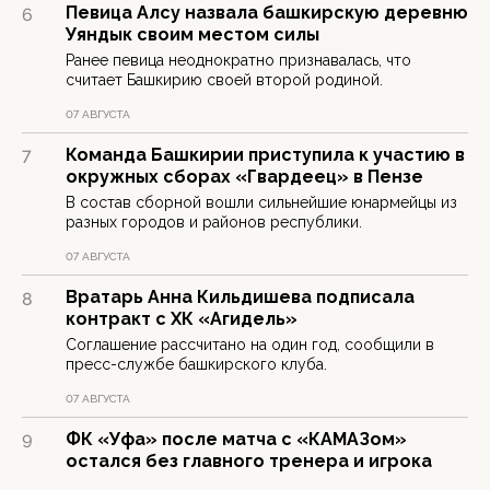
Певица Алсу назвала башкирскую деревню
6
Уяндык своим местом силы
Ранее певица неоднократно признавалась, что
считает Башкирию своей второй родиной.
07 АВГУСТА
Команда Башкирии приступила к участию в
7
окружных сборах «Гвардеец» в Пензе
В состав сборной вошли сильнейшие юнармейцы из
разных городов и районов республики.
07 АВГУСТА
Вратарь Анна Кильдишева подписала
8
контракт с ХК «Агидель»
Соглашение рассчитано на один год, сообщили в
пресс-службе башкирского клуба.
07 АВГУСТА
ФК «Уфа» после матча с «КАМАЗом»
9
остался без главного тренера и игрока