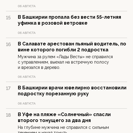
06 АВГУСТА
В Башкирии пропала без вести 55-летняя
15
уфимка в розовой ветровке
06 АВГУСТА
В Салавате арестован пьяный водитель, по
16
вине которого погибли 2 подростка
Мужчина за рулем «Лады Весты» не справился
с управлением, выехал на встречную полосу
и врезался в дерево.
06 АВГУСТА
В Башкирии врачи ювелирно восстановили
17
подростку порезанную руку
06 АВГУСТА
В Уфе на пляже «Солнечный» спасли
18
второго тонущего за два дня
На глубине мужчина не справился с сильным
течением и начал тонуть.