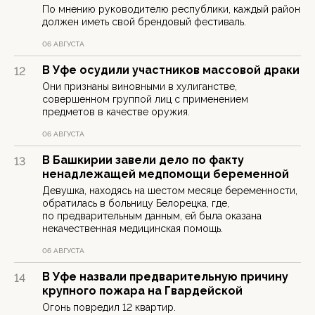
По мнению руководителю республики, каждый район
должен иметь свой брендовый фестиваль.
06 АВГУСТА
В Уфе осудили участников массовой драки
12
Они признаны виновными в хулиганстве,
совершенном группой лиц с применением
предметов в качестве оружия.
06 АВГУСТА
В Башкирии завели дело по факту
13
ненадлежащей медпомощи беременной
Девушка, находясь на шестом месяце беременности,
обратилась в больницу Белорецка, где,
по предварительным данным, ей была оказана
некачественная медицинская помощь.
06 АВГУСТА
В Уфе назвали предварительную причину
14
крупного пожара на Гвардейской
Огонь повредил 12 квартир.