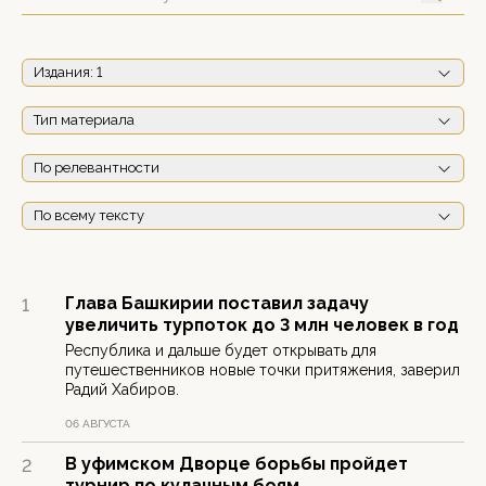
Издания
: 1
Тип материала
По релевантности
По всему тексту
Глава Башкирии поставил задачу
1
увеличить турпоток до 3 млн человек в год
Республика и дальше будет открывать для
путешественников новые точки притяжения, заверил
Радий Хабиров.
06 АВГУСТА
В уфимском Дворце борьбы пройдет
2
турнир по кулачным боям