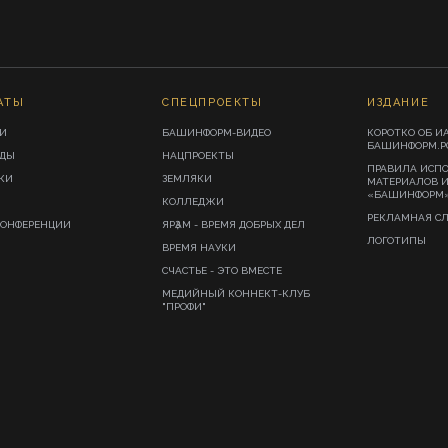
АТЫ
СПЕЦПРОЕКТЫ
ИЗДАНИЕ
И
БАШИНФОРМ-ВИДЕО
КОРОТКО ОБ И
БАШИНФОРМ.Р
ИДЫ
НАЦПРОЕКТЫ
ПРАВИЛА ИСП
КИ
ЗЕМЛЯКИ
МАТЕРИАЛОВ 
«БАШИНФОРМ
КОЛЛЕДЖИ
РЕКЛАМНАЯ С
КОНФЕРЕНЦИИ
ЯРҘАМ - ВРЕМЯ ДОБРЫХ ДЕЛ
ЛОГОТИПЫ
ВРЕМЯ НАУКИ
СЧАСТЬЕ - ЭТО ВМЕСТЕ
МЕДИЙНЫЙ КОННЕКТ-КЛУБ
"ПРОФИ"