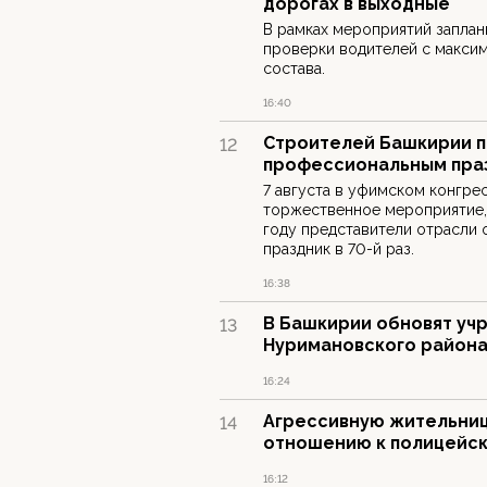
дорогах в выходные
В рамках мероприятий запла
проверки водителей с макси
состава.
16:40
Строителей Башкирии п
12
профессиональным пра
7 августа в уфимском конгре
торжественное мероприятие,
году представители отрасли
праздник в 70-й раз.
16:38
В Башкирии обновят уч
13
Нуримановского район
16:24
Агрессивную жительниц
14
отношению к полицейс
16:12