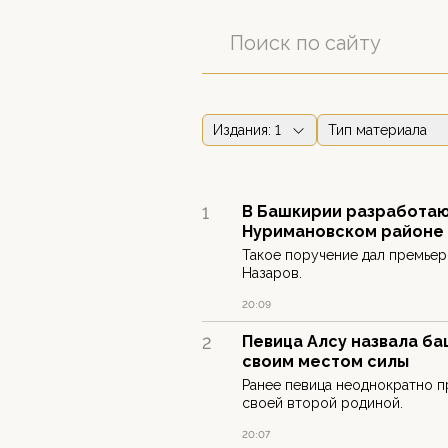
Издания
: 1
Тип материала
В Башкирии разработают
1
Нуримановском районе
Такое поручение дал премьер
Назаров.
20:09
Певица Алсу назвала б
2
своим местом силы
Ранее певица неоднократно п
своей второй родиной.
20:07