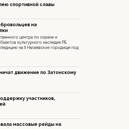
лею спортивной славы
обровольцев на
пки
твенного центра по охране и
бъектов культурного наследия РБ
педицию на II Нагаевское городище под
аничат движение по Затонскому
поддержку участников,
мей
вала массовые рейды на