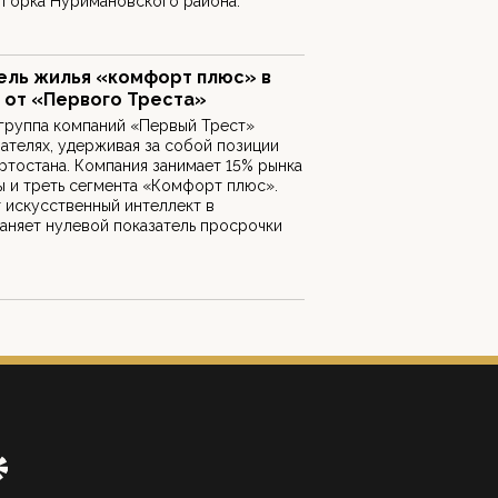
 Горка Нуримановского района.
ель жилья «комфорт плюс» в
 от «Первого Треста»
 группа компаний «Первый Трест»
зателях, удерживая за собой позиции
тостана. Компания занимает 15% рынка
 и треть сегмента «Комфорт плюс».
 искусственный интеллект в
аняет нулевой показатель просрочки