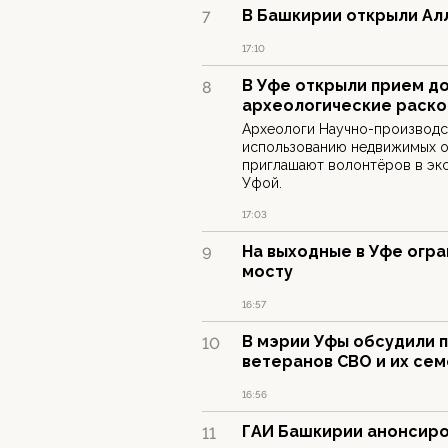
В Башкирии открыли Ал
7
17:10
В Уфе открыли прием д
8
археологические раско
Археологи Научно-производс
использованию недвижимых о
приглашают волонтёров в экс
Уфой.
17:03
На выходные в Уфе огр
9
мосту
16:57
В мэрии Уфы обсудили 
10
ветеранов СВО и их се
16:56
ГАИ Башкирии анонсиро
11