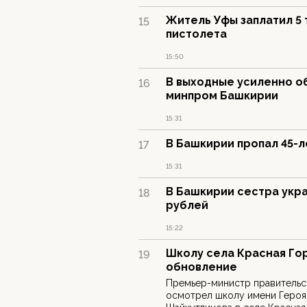
Житель Уфы заплатил 5 
15
пистолета
15:50
В выходные усиленно об
16
минпром Башкирии
15:31
В Башкирии пропал 45-
17
15:31
В Башкирии сестра укра
18
рублей
15:22
Школу села Красная Го
19
обновление
Премьер-министр правительс
осмотрел школу имени Героя