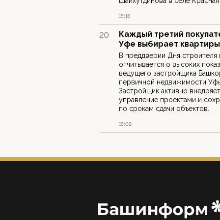
Шайхутдинова в селе Красная
15:16
Каждый третий покупат
20
Уфе выбирает квартиры
В преддверии Дня строителя
отчитывается о высоких пока
ведущего застройщика Башкор
первичной недвижимости Уфы
Застройщик активно внедряет
управление проектами и сохр
по срокам сдачи объектов.
15:02