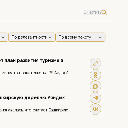
Очистить
По релевантности
По всему тексту
 план развития туризма в
-министр правительства РБ Андрей
ашкирскую деревню Уяндык
ризнавалась, что считает Башкирию