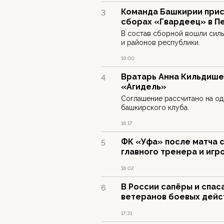
Команда Башкирии прис
3
сборах «Гвардеец» в П
В состав сборной вошли сил
и районов республики.
19:00
Вратарь Анна Кильдишев
4
«Агидель»
Соглашение рассчитано на од
башкирского клуба.
18:17
ФК «Уфа» после матча 
5
главного тренера и игр
18:02
В России сапёры и спас
6
ветеранов боевых дейс
17:31