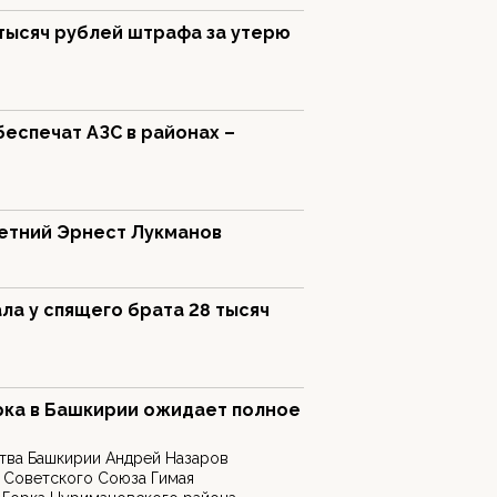
тысяч рублей штрафа за утерю
еспечат АЗС в районах –
летний Эрнест Лукманов
ла у спящего брата 28 тысяч
рка в Башкирии ожидает полное
тва Башкирии Андрей Назаров
 Советского Союза Гимая