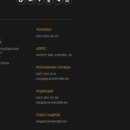
ТЕЛЕФОН
(347) 250-05-07
А
Ф
АДРЕС
ОЛЬЗОВАНИЯ
ИА
450077, УФА, КИРОВА, 45
»
ЛУЖБА
РЕКЛАМНАЯ СЛУЖБА
(347) 250-11-11

ADV@BASHINFORM.RU
РЕДАКЦИЯ
(347) 250-07-28

INF@BASHINFORM.RU
ОТДЕЛ КАДРОВ
OK@BASHINFORM.RU