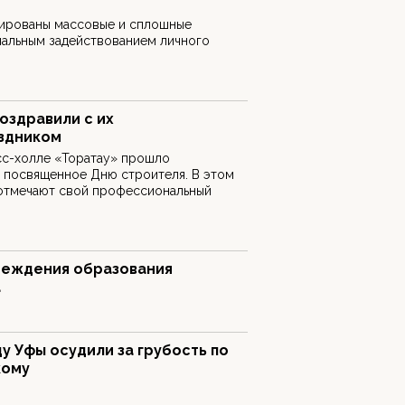
нированы массовые и сплошные
мальным задействованием личного
оздравили с их
здником
сс-холле «Торатау» прошло
 посвященное Дню строителя. В этом
 отмечают свой профессиональный
реждения образования
а
у Уфы осудили за грубость по
кому