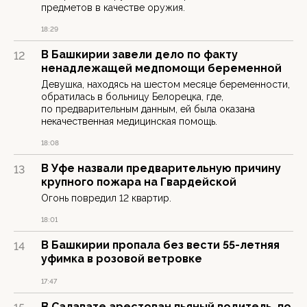
предметов в качестве оружия.
18:29
В Башкирии завели дело по факту
12
ненадлежащей медпомощи беременной
Девушка, находясь на шестом месяце беременности,
обратилась в больницу Белорецка, где,
по предварительным данным, ей была оказана
некачественная медицинская помощь.
18:08
В Уфе назвали предварительную причину
13
крупного пожара на Гвардейской
Огонь повредил 12 квартир.
18:01
В Башкирии пропала без вести 55-летняя
14
уфимка в розовой ветровке
17:47
В Салавате арестован пьяный водитель, по