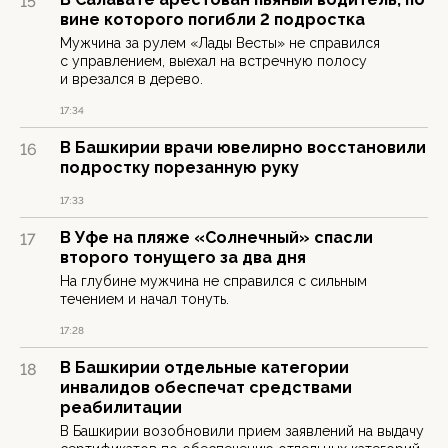
15
вине которого погибли 2 подростка
Мужчина за рулем «Лады Весты» не справился
с управлением, выехал на встречную полосу
и врезался в дерево.
17:34
В Башкирии врачи ювелирно восстановили
16
подростку порезанную руку
17:33
В Уфе на пляже «Солнечный» спасли
17
второго тонущего за два дня
На глубине мужчина не справился с сильным
течением и начал тонуть.
17:28
В Башкирии отдельные категории
18
инвалидов обеспечат средствами
реабилитации
В Башкирии возобновили прием заявлений на выдачу