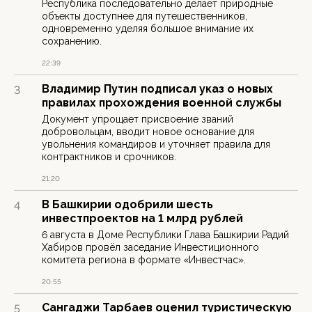
Республика последовательно делает природные
объекты доступнее для путешественников,
одновременно уделяя большое внимание их
сохранению.
22:39
Владимир Путин подписал указ о новых
3
правилах прохождения военной службы
Документ упрощает присвоение званий
добровольцам, вводит новое основание для
увольнения командиров и уточняет правила для
контрактников и срочников.
21:20
В Башкирии одобрили шесть
4
инвестпроектов на 1 млрд рублей
6 августа в Доме Республики Глава Башкирии Радий
Хабиров провёл заседание Инвестиционного
комитета региона в формате «Инвестчас».
20:55
Сангаджи Тарбаев оценил туристическую
5