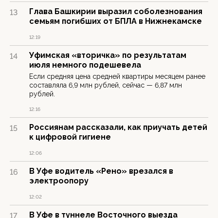
Глава Башкирии выразил соболезнования
13
семьям погибших от БПЛА в Нижнекамске
12:19
Уфимская «вторичка» по результатам
14
июля немного подешевела
Если средняя цена средней квартиры месяцем ранее
составляла 6,9 млн рублей, сейчас — 6,87 млн
рублей.
12:16
Россиянам рассказали, как приучать детей
15
к цифровой гигиене
12:06
В Уфе водитель «Рено» врезался в
16
электроопору
12:02
В Уфе в туннеле Восточного выезда
17