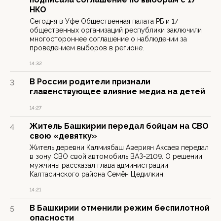
НКО
Сегодня в Уфе Общественная палата РБ и 17
общественных организаций республики заключили
многостороннее соглашение о наблюдении за
проведением выборов в регионе.
14:32
В России родители признали
3
главенствующее влияние медиа на детей
14:27
Житель Башкирии передал бойцам на СВО
4
свою «девятку»
Житель деревни Калмиябаш Авериян Аксаев передал
в зону СВО свой автомобиль ВАЗ-2109. О решении
мужчины рассказал глава администрации
Калтасинского района Семён Цедилкин.
14:21
В Башкирии отменили режим беспилотной
5
опасности