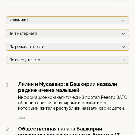
Издания
: 1
Тип материала
По релевантности
По всему тексту
Лилин и Мусаввир: в Башкирии назвали
1
редкие имена малышей
Информационно-аналитический портал Реестр ЗАГС
обновил списки популярных и редких имён,
которыми жители республики назвали своих детей.
14:36
Общественная палата Башкирии
2
подписала соглашение по выборам с 17