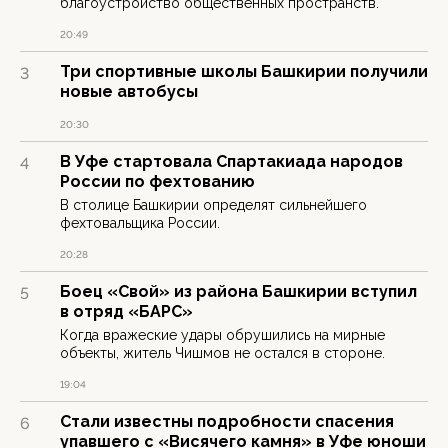
благоустройство общественных пространств.
20:49
Три спортивные школы Башкирии получили
3
новые автобусы
20:30
В Уфе стартовала Спартакиада народов
4
России по фехтованию
В столице Башкирии определят сильнейшего
фехтовальщика России.
20:28
Боец «Свой» из района Башкирии вступил
5
в отряд «БАРС»
Когда вражеские удары обрушились на мирные
объекты, житель Чишмов не остался в стороне.
19:04
Стали известны подробности спасения
6
упавшего с «Висячего камня» в Уфе юноши