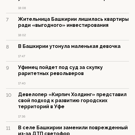
18:08
Жительница Башкирии лишилась квартиры
7
ради «выгодного» инвестирования
18:02
В Башкирии утонула маленькая девочка
8
17:47
Уфимец пойдет под суд за скупку
9
раритетных револьверов
17:40
Девелопер «Кирпич Холдинг» представил
10
свой подход к развитию городских
территорий в Уфе
17:36
В селе Башкирии заменили поврежденный
11
из-за ДТП светофор