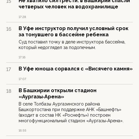
Не хватило сил грести: в Башкирии спасли
15
четверых человек на водохранилище
17:28
В Уфе инструктор получил условный срок
16
за тонувшего в бассейне ребенка
Суд поставил точку в деле инструктора бассейна,
который недоглядел за подопечным.
17:16
В Уфе юноша сорвался с «Висячего камня»
17
17:07
В Башкирии открыли стадион
18
«Аургазы‑Арена»
В селе Толбазы Аургазинского района
Башкортостана при поддержке АНК «Башнефть»
(входит в состав НК «Роснефть») построен
многофункциональный стадион «Аургазы‑Арена».
16:55