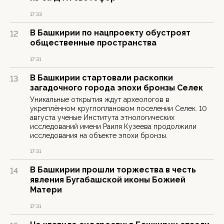
17:33
В Башкирии по нацпроекту обустроят
12
общественные пространства
17:31
В Башкирии стартовали раскопки
13
загадочного города эпохи бронзы Селек
Уникальные открытия ждут археологов в
укреплённом круглоплановом поселении Селек. 10
августа ученые Института этнологических
исследований имени Раиля Кузеева продолжили
исследования на объекте эпохи бронзы.
17:31
В Башкирии прошли торжества в честь
14
явления Бугабашской иконы Божией
Матери
17:31