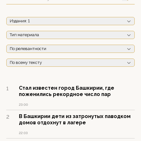
Издания
: 1
Тип материала
По релевантности
По всему тексту
Стал известен город Башкирии, где
1
поженились рекордное число пар
23:00
В Башкирии дети из затронутых паводком
2
домов отдохнут в лагере
22:03