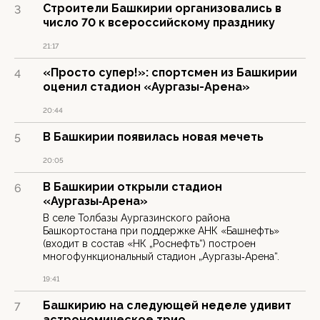
Строители Башкирии организовались в
3
число 70 к всероссийскому празднику
21:17
«Просто супер!»: спортсмен из Башкирии
4
оценил стадион «Аургазы-Арена»
20:44
В Башкирии появилась новая мечеть
5
20:05
В Башкирии открыли стадион
6
«Аургазы‑Арена»
В селе Толбазы Аургазинского района
Башкортостана при поддержке АНК «Башнефть»
(входит в состав «НК „Роснефть“) построен
многофункциональный стадион „Аургазы‑Арена“.
19:41
Башкирию на следующей неделе удивит
7
астрономическое трио