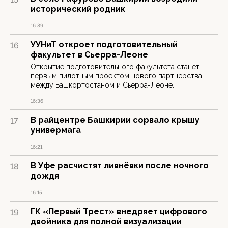
исторический родник
16:39
УУНиТ откроет подготовительный
16
факультет в Сьерра-Леоне
Открытие подготовительного факультета станет
первым пилотным проектом нового партнёрства
между Башкортостаном и Сьерра-Леоне.
16:36
В райцентре Башкирии сорвало крышу
17
универмага
16:21
В Уфе расчистят ливнёвки после ночного
18
дождя
16:15
ГК «Первый Трест» внедряет цифрового
19
двойника для полной визуализации