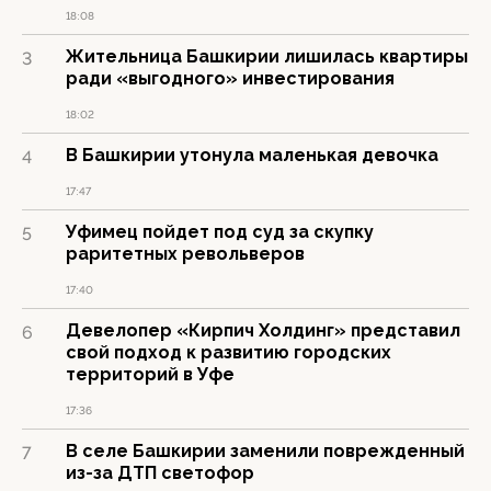
18:08
Жительница Башкирии лишилась квартиры
3
ради «выгодного» инвестирования
18:02
В Башкирии утонула маленькая девочка
4
17:47
Уфимец пойдет под суд за скупку
5
раритетных револьверов
17:40
Девелопер «Кирпич Холдинг» представил
6
свой подход к развитию городских
территорий в Уфе
17:36
В селе Башкирии заменили поврежденный
7
из-за ДТП светофор