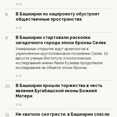
17:33
В Башкирии по нацпроекту обустроят
8
общественные пространства
17:31
В Башкирии стартовали раскопки
9
загадочного города эпохи бронзы Селек
Уникальные открытия ждут археологов в
укреплённом круглоплановом поселении Селек. 10
августа ученые Института этнологических
исследований имени Раиля Кузеева продолжили
исследования на объекте эпохи бронзы.
17:31
В Башкирии прошли торжества в честь
10
явления Бугабашской иконы Божией
Матери
17:31
Не хватило сил грести: в Башкирии спасли
11