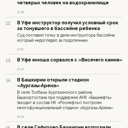
четверых человек на водохранилище
17:28
В Уфе инструктор получил условный срок
12
за тонувшего в бассейне ребенка
Суд поставил точку в деле инструктора бассейна,
который недоглядел за подопечным.
17:16
В Уфе юноша сорвался с «Висячего камня»
13
17:07
В Башкирии открыли стадион
14
«Аургазы‑Арена»
В селе Толбазы Аургазинского района
Башкортостана при поддержке АНК «Башнефть»
(входит в состав НК «Роснефть») построен
многофункциональный стадион «Аургазы‑Арена».
16:55
В селе Гафурово Башкирии возродили
15