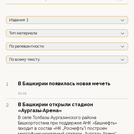
Издания
: 1
Тип материала
По релевантности
По всему тексту
В Башкирии появилась новая мечеть
1
20:05
В Башкирии открыли стадион
2
«Аургазы‑Арена»
В селе Толбазы Аургазинского района
Башкортостана при поддержке АНК «Башнефть»
(входит в состав «НК „Роснефть“) построен
многофункциональный стадион „Аургазы‑Арена“.