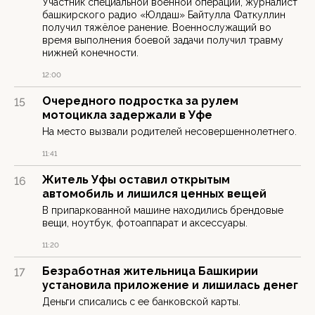
Участник специальной военной операции, журналист
башкирского радио «Юлдаш» Байтулла Фаткуллин
получил тяжёлое ранение. Военнослужащий во
время выполнения боевой задачи получил травму
нижней конечности.
12:00
Очередного подростка за рулем
15
мотоцикла задержали в Уфе
На место вызвали родителей несовершеннолетнего.
11:41
Житель Уфы оставил открытым
16
автомобиль и лишился ценных вещей
В припаркованной машине находились брендовые
вещи, ноутбук, фотоаппарат и аксессуары.
11:20
Безработная жительница Башкирии
17
установила приложение и лишилась денег
Деньги списались с ее банковской карты.