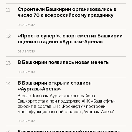
Строители Башкирии организовались в
11
число 70 к всероссийскому празднику
08 АВГУСТА
«Просто супер!»: спортсмен из Башкирии
12
оценил стадион «Аургазы-Арена»
08 АВГУСТА
В Башкирии появилась новая мечеть
13
08 АВГУСТА
В Башкирии открыли стадион
14
«Аургазы‑Арена»
В селе Толбазы Аургазинского района
Башкортостана при поддержке АНК «Башнефть»
(входит в состав «НК „Роснефть“) построен
многофункциональный стадион „Аургазы‑Арена“.
08 АВГУСТА
Башкирию на следующей неделе удивит