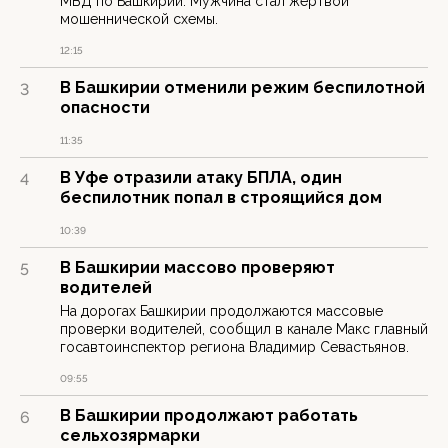
МВД по Башкирии. Мужчина стал жертвой
мошеннической схемы.
12:15
В Башкирии отменили режим беспилотной
3
опасности
11:35
В Уфе отразили атаку БПЛА, один
4
беспилотник попал в строящийся дом
10:39
В Башкирии массово проверяют
5
водителей
На дорогах Башкирии продолжаются массовые
проверки водителей, сообщил в канале Макс главный
госавтоинспектор региона Владимир Севастьянов.
09:55
В Башкирии продолжают работать
6
сельхозярмарки