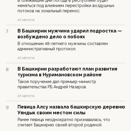
В ближайшие дни погода в республике будет
меняться под влиянием перестройки воздушных
потоков на зональный перенос.
07 АВГУСТА
В Башкирии мужчина ударил подростка —
7
возбуждено дело о побоях
В отношении 48-летнего мужчины составлен
административный протокол.
07 АВГУСТА
В Башкирии разработают план развития
8
туризма в Нуримановском районе
Такое поручение дал премьер-министр
правительства РБ Андрей Назаров.
07 АВГУСТА
Певица Алсу назвала башкирскую деревню
9
Уяндык своим местом силы
Ранее певица неоднократно признавалась, что
считает Башкирию своей второй родиной.