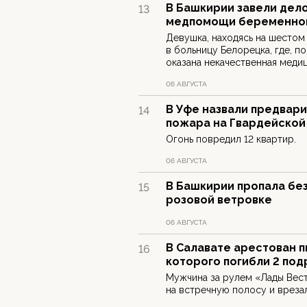
В Башкирии завели дел
13
медпомощи беременно
Девушка, находясь на шестом
в больницу Белорецка, где, п
оказана некачественная меди
06 АВГУСТА
В Уфе назвали предвар
14
пожара на Гвардейской
Огонь повредил 12 квартир.
06 АВГУСТА
В Башкирии пропала без
15
розовой ветровке
06 АВГУСТА
В Салавате арестован п
16
которого погибли 2 под
Мужчина за рулем «Лады Вест
на встречную полосу и врезал