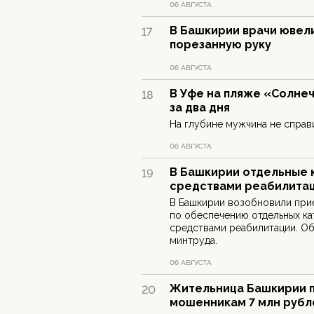
06 АВГУСТА
В Башкирии врачи ювел
17
порезанную руку
06 АВГУСТА
В Уфе на пляже «Солне
18
за два дня
На глубине мужчина не справи
06 АВГУСТА
В Башкирии отдельные 
19
средствами реабилита
В Башкирии возобновили прие
по обеспечению отдельных ка
средствами реабилитации. О
минтруда.
06 АВГУСТА
Жительница Башкирии п
20
мошенникам 7 млн рубл