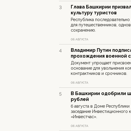
Глава Башкирии призва
3
культуру туристов
Республика последовательно
для путешественников, одно
сохранению.
06 АВГУСТА
Владимир Путин подписа
4
прохождения военной 
Документ упрощает присвоен
основание для увольнения ко
контрактников и срочников.
06 АВГУСТА
В Башкирии одобрили ш
5
рублей
6 августа в Доме Республики
заседание Инвестиционного 
«Инвестчас».
06 АВГУСТА