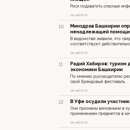
Риск подхватить опасные ин
06 АВГУСТА
Минздрав Башкирии оп
10
ненадлежащей помощи
В ведомстве заявили, что све
соответствуют действительно
06 АВГУСТА
Радий Хабиров: туризм
11
экономики Башкирии
По мнению руководителю рес
свой брендовый фестиваль.
06 АВГУСТА
В Уфе осудили участни
12
Они признаны виновными в ху
применением предметов в ка
06 АВГУСТА