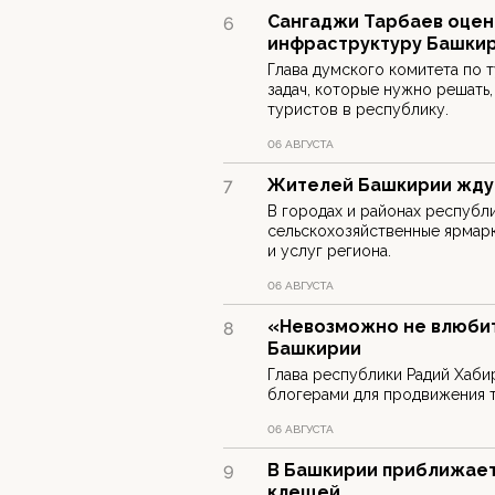
Сангаджи Тарбаев оцен
6
инфраструктуру Башки
Глава думского комитета по 
задач, которые нужно решать
туристов в республику.
06 АВГУСТА
Жителей Башкирии ждут
7
В городах и районах республ
сельскохозяйственные ярмар
и услуг региона.
06 АВГУСТА
«Невозможно не влюбит
8
Башкирии
Глава республики Радий Хаби
блогерами для продвижения 
06 АВГУСТА
В Башкирии приближает
9
клещей