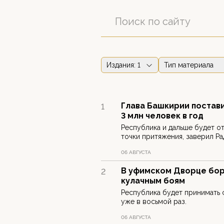
Издания
: 1
Тип материала
Глава Башкирии постави
1
3 млн человек в год
Республика и дальше будет о
точки притяжения, заверил Ра
06 АВГУСТА
В уфимском Дворце бор
2
кулачным боям
Республика будет принимать 
уже в восьмой раз.
06 АВГУСТА