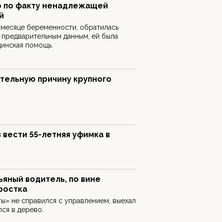
о по факту ненадлежащей
й
 месяце беременности, обратилась
о предварительным данным, ей была
цинская помощь.
ительную причину крупного
 вести 55-летняя уфимка в
ьяный водитель, по вине
ростка
ы» не справился с управлением, выехал
ся в дерево.