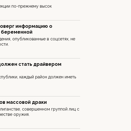
фекции по-прежнему высок
роверг информацию о
 беременной
дения, опубликованные в соцсетях, не
сти.
 должен стать драйвером
публики, каждый район должен иметь
ков массовой драки
лиганстве, совершенном группой лиц с
честве оружия.