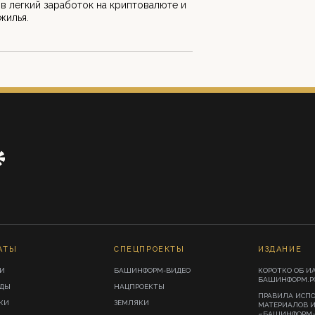
в легкий заработок на криптовалюте и
жилья.
АТЫ
СПЕЦПРОЕКТЫ
ИЗДАНИЕ
И
БАШИНФОРМ-ВИДЕО
КОРОТКО ОБ И
БАШИНФОРМ.Р
ИДЫ
НАЦПРОЕКТЫ
ПРАВИЛА ИСП
КИ
ЗЕМЛЯКИ
МАТЕРИАЛОВ 
«БАШИНФОРМ