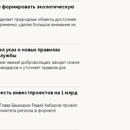
л формировать экологическую
 делает природные объекты доступнее
временно уделяя большое внимание их
л указ о новых правилах
службы
ие званий добровольцам, вводит новое
мандиров и уточняет правила для
есть инвестпроектов на 1 млрд
 Глава Башкирии Радий Хабиров провёл
комитета региона в формате