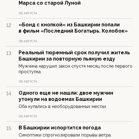
Марса со старой Луной
08 АВГУСТА
«Бонд с кнопкой» из Башкирии попали
12
в фильм «Последний Богатырь. Колобок»
08 АВГУСТА
Реальный тюремный срок получил житель
13
Башкирии за повторную пьяную езду
Мужчина нарушил закон спустя месяц после первого
проступка.
08 АВГУСТА
Одного еще не нашли: двое мужчин
14
утонули на водоемах Башкирии
Оба купались в необорудованных местах.
08 АВГУСТА
В Башкирии испортится погода
15
Синоптики спрогнозировали порывы ветра.