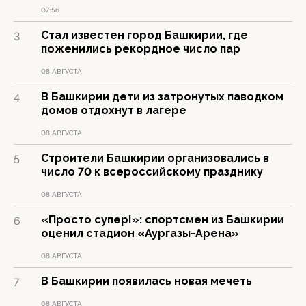
07:56
Стал известен город Башкирии, где
3
поженились рекордное число пар
08 АВГУСТА
В Башкирии дети из затронутых паводком
4
домов отдохнут в лагере
08 АВГУСТА
Строители Башкирии организовались в
5
число 70 к всероссийскому празднику
08 АВГУСТА
«Просто супер!»: спортсмен из Башкирии
6
оценил стадион «Аургазы-Арена»
08 АВГУСТА
В Башкирии появилась новая мечеть
7
08 АВГУСТА