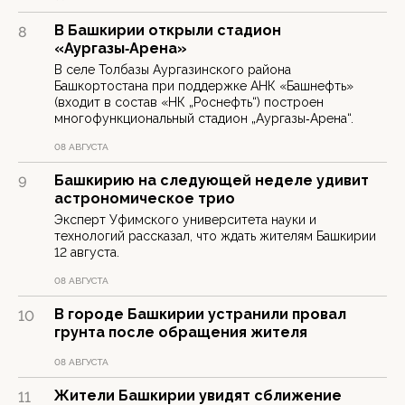
В Башкирии открыли стадион
8
«Аургазы‑Арена»
В селе Толбазы Аургазинского района
Башкортостана при поддержке АНК «Башнефть»
(входит в состав «НК „Роснефть“) построен
многофункциональный стадион „Аургазы‑Арена“.
08 АВГУСТА
Башкирию на следующей неделе удивит
9
астрономическое трио
Эксперт Уфимского университета науки и
технологий рассказал, что ждать жителям Башкирии
12 августа.
08 АВГУСТА
В городе Башкирии устранили провал
10
грунта после обращения жителя
08 АВГУСТА
Жители Башкирии увидят сближение
11