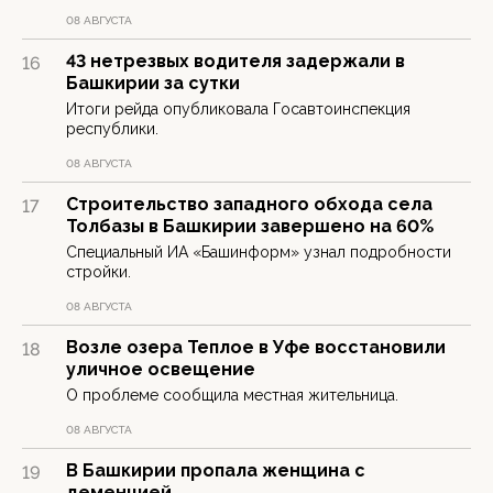
08 АВГУСТА
43 нетрезвых водителя задержали в
16
Башкирии за сутки
Итоги рейда опубликовала Госавтоинспекция
республики.
08 АВГУСТА
Строительство западного обхода села
17
Толбазы в Башкирии завершено на 60%
Специальный ИА «Башинформ» узнал подробности
стройки.
08 АВГУСТА
Возле озера Теплое в Уфе восстановили
18
уличное освещение
О проблеме сообщила местная жительница.
08 АВГУСТА
В Башкирии пропала женщина с
19
деменцией