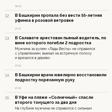
18:01
В Башкирии пропала без вести 55-летняя
12
уфимка в розовой ветровке
17:47
В Салавате арестован пьяный водитель, по
13
вине которого погибли 2 подростка
Мужчина за рулем «Лады Весты» не справился
с управлением, выехал на встречную полосу
и врезался в дерево.
17:34
В Башкирии врачи ювелирно восстановили
14
подростку порезанную руку
17:33
В Уфе на пляже «Солнечный» спасли
15
второго тонущего за два дня
На глубине мужчина не справился с сильным