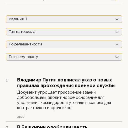
Издания
: 1
Тип материала
По релевантности
По всему тексту
Владимир Путин подписал указ о новых
1
правилах прохождения военной службы
Документ упрощает присвоение званий
добровольцам, вводит новое основание для
увольнения командиров и уточняет правила для
контрактников и срочников.
21:20
В Башкирии одобрили шесть
2