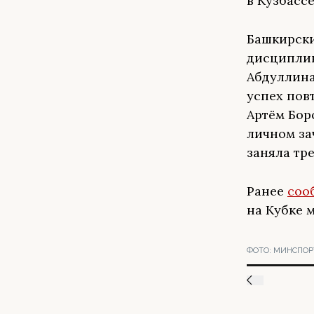
в Кузбасс
Башкирски
дисциплин
Абдуллина
успех пов
Артём Бор
личном за
заняла тре
Ранее
соо
на Кубке 
ФОТО:
МИНСПОРТ