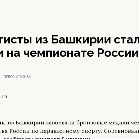
исты из Башкирии ста
и на чемпионате России
| ПРЕСС-СЛУЖБА
НОВ
ы из Башкирии завоевали бронзовые медали че
тва России по парашютному спорту. Соревнова