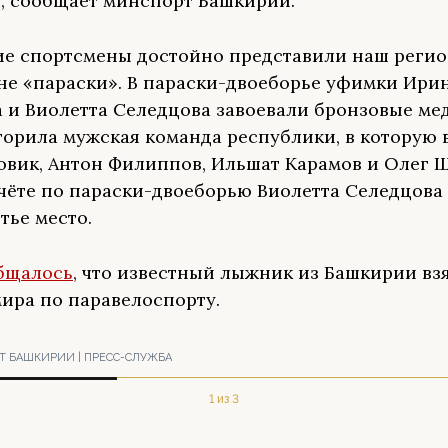
е, сообщает минспорт Башкирии.
е спортсмены достойно представили наш регио
е «параски». В параски-двоеборье уфимки Ири
 и Виолетта Селедцова завоевали бронзовые мед
торила мужская команда республики, в которую
овик, Антон Филиппов, Ильшат Карамов и Олег 
чёте по параски-двоеборью Виолетта Селедцова
тье место.
бщалось
, что известный лыжник из Башкирии вз
мира по паравелоспорту.
 БАШКИРИИ | ПРЕСС-СЛУЖБА
1 из 3