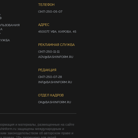
ТЕЛЕФОН
(347) 250-05-07
А
Ф
АДРЕС
ОЛЬЗОВАНИЯ
ИА
450077, УФА, КИРОВА, 45
»
ЛУЖБА
РЕКЛАМНАЯ СЛУЖБА
(347) 250-11-11

ADV@BASHINFORM.RU
РЕДАКЦИЯ
(347) 250-07-28

INF@BASHINFORM.RU
ОТДЕЛ КАДРОВ
OK@BASHINFORM.RU
формация и материалы, размещенные на сайте
shinform.ru защищены международным и
ким законодательством об авторском праве и
 правах. 18+ запрещено для детей.