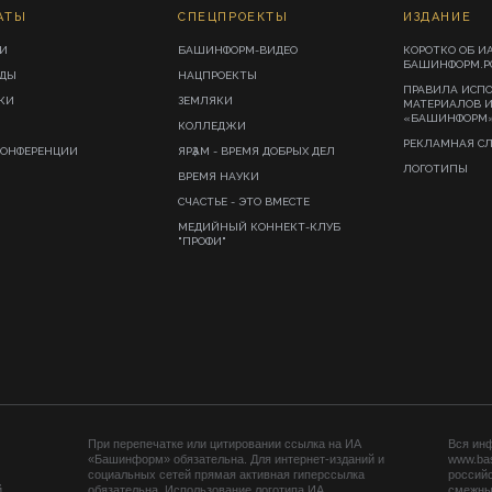
АТЫ
СПЕЦПРОЕКТЫ
ИЗДАНИЕ
И
БАШИНФОРМ-ВИДЕО
КОРОТКО ОБ И
БАШИНФОРМ.Р
ИДЫ
НАЦПРОЕКТЫ
ПРАВИЛА ИСП
КИ
ЗЕМЛЯКИ
МАТЕРИАЛОВ 
«БАШИНФОРМ
КОЛЛЕДЖИ
РЕКЛАМНАЯ С
КОНФЕРЕНЦИИ
ЯРҘАМ - ВРЕМЯ ДОБРЫХ ДЕЛ
ЛОГОТИПЫ
ВРЕМЯ НАУКИ
СЧАСТЬЕ - ЭТО ВМЕСТЕ
МЕДИЙНЫЙ КОННЕКТ-КЛУБ
"ПРОФИ"
При перепечатке или цитировании ссылка на ИА
Вся ин
«Башинформ» обязательна. Для интернет-изданий и
www.ba
социальных сетей прямая активная гиперссылка
российс
й
обязательна. Использование логотипа ИА
смежных