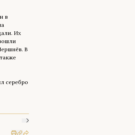
н в
на
али. Их
 вошли
Шершнёв. В
 также
ял серебро