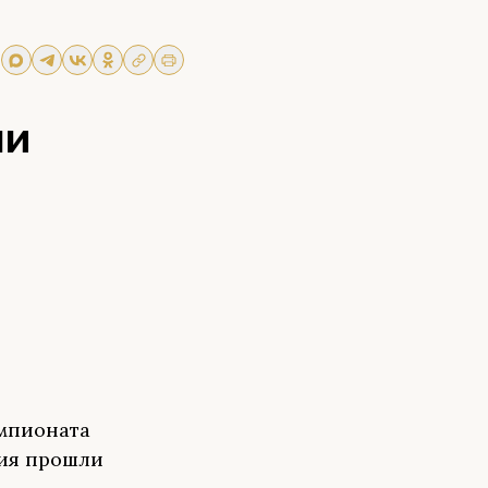
ли
мпионата
ния прошли