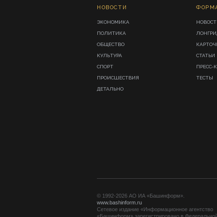
НОВОСТИ
ФОРМ
ЭКОНОМИКА
НОВОСТ
ПОЛИТИКА
ЛОНГР
ОБЩЕСТВО
КАРТОЧ
КУЛЬТУРА
СТАТЬИ
СПОРТ
ПРЕСС-
ПРОИСШЕСТВИЯ
ТЕСТЫ
ДЕТАЛЬНО
© 1992-2026 АО ИА «Башинформ».
www.bashinform.ru
Сетевое издание «Информационное агентство
«Башинформ» зарегистрировано в Федерально