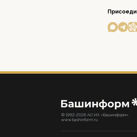
Присоедин
© 1992-2026 АО ИА «Башинформ».
www.bashinform.ru