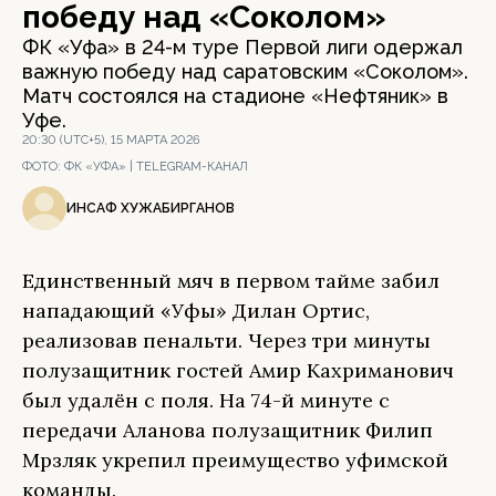
победу над «Соколом»
ФК «Уфа» в 24-м туре Первой лиги одержал
важную победу над саратовским «Соколом».
Матч состоялся на стадионе «Нефтяник» в
Уфе.
20:30 (UTC+5), 15 МАРТА 2026
ФОТО:
ФК «УФА» | TELEGRAM-КАНАЛ
ИНСАФ ХУЖАБИРГАНОВ
Единственный мяч в первом тайме забил
нападающий «Уфы» Дилан Ортис,
реализовав пенальти. Через три минуты
полузащитник гостей Амир Кахриманович
был удалён с поля. На 74-й минуте с
передачи Аланова полузащитник Филип
Мрзляк укрепил преимущество уфимской
команды.