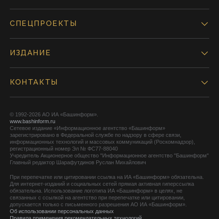
СПЕЦПРОЕКТЫ
ИЗДАНИЕ
КОНТАКТЫ
© 1992-2026 АО ИА «Башинформ».
www.bashinform.ru
Сетевое издание «Информационное агентство «Башинформ»
зарегистрировано в Федеральной службе по надзору в сфере связи,
информационных технологий и массовых коммуникаций (Роскомнадзор),
регистрационный номер Эл № ФС77-88040
Учредитель Акционерное общество "Информационное агентство "Башинформ"
Главный редактор Шарафутдинов Руслан Михайлович
При перепечатке или цитировании ссылка на ИА «Башинформ» обязательна.
Для интернет-изданий и социальных сетей прямая активная гиперссылка
обязательна. Использование логотипа ИА «Башинформ» в целях, не
связанных с ссылкой на агентство при перепечатке или цитировании,
допускается только с письменного разрешения АО ИА «Башинформ».
Об использовании персональных данных
Правила применения рекомендательных технологий