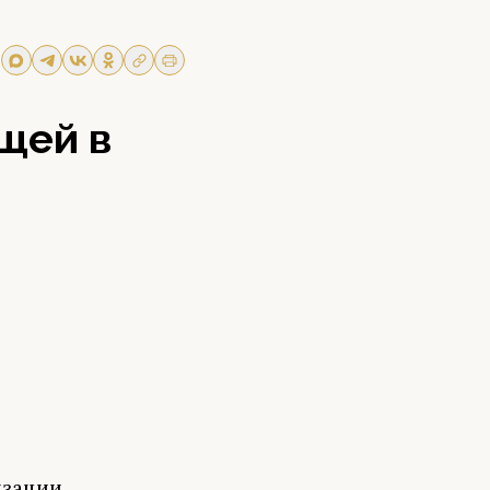
щей в
изации