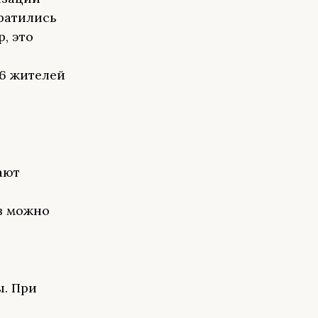
ратились
, это
6 жителей
ают
в можно
. При