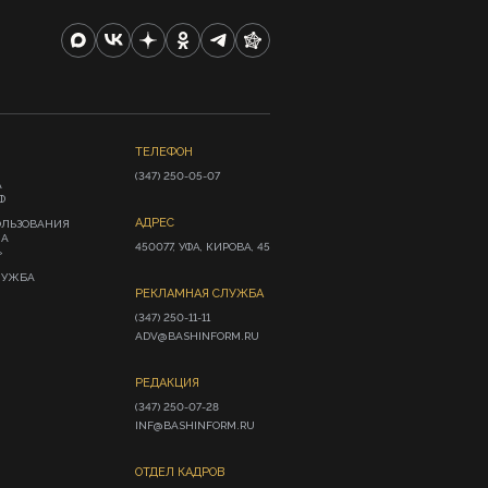
ТЕЛЕФОН
(347) 250-05-07
А
Ф
АДРЕС
ОЛЬЗОВАНИЯ
ИА
450077, УФА, КИРОВА, 45
»
ЛУЖБА
РЕКЛАМНАЯ СЛУЖБА
(347) 250-11-11

ADV@BASHINFORM.RU
РЕДАКЦИЯ
(347) 250-07-28

INF@BASHINFORM.RU
ОТДЕЛ КАДРОВ