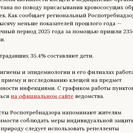
тана по поводу присасывания кровососущих об
век. Как сообщает региональный Роспотребнадзор
тысячу меньше показателей прошлого года —
ичный период 2025 года за помощью пришли 235
и.
традавших 35,4% составляют дети.
гигиены и эпидемиологии и его филиалах работ
 приему и исследованию клещей на предмет
нности инфекциями. С графиком работы пункто
ться
на официальном сайте
ведомства.
сты Роспотребнадзора напоминают жителям
имости соблюдать меры индивидуальной защиты
 природу следует использовать репелленты