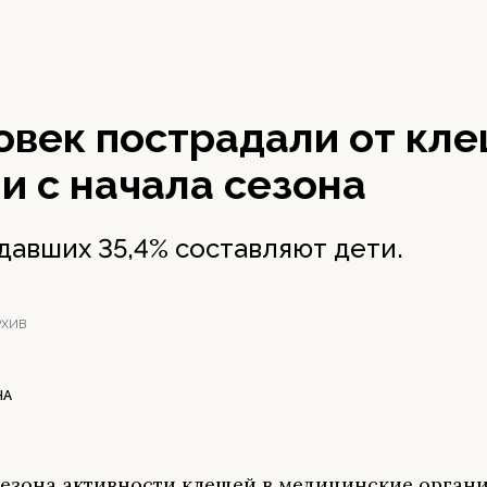
овек пострадали от кле
 с начала сезона
давших 35,4% составляют дети.
РХИВ
НА
сезона активности клещей в медицинские орган