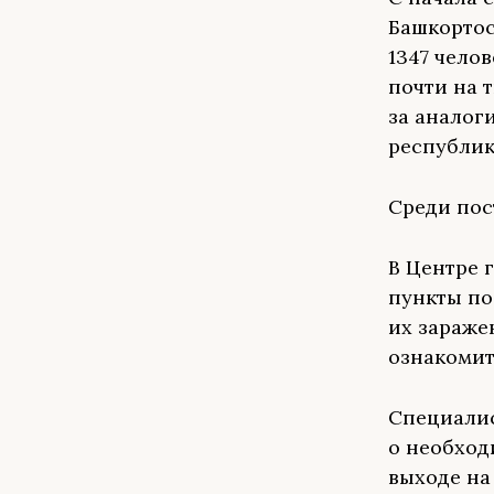
Башкортос
1347 чело
почти на 
за аналог
республик
Среди пос
В Центре 
пункты по
их зараже
ознакоми
Специали
о необход
выходе на