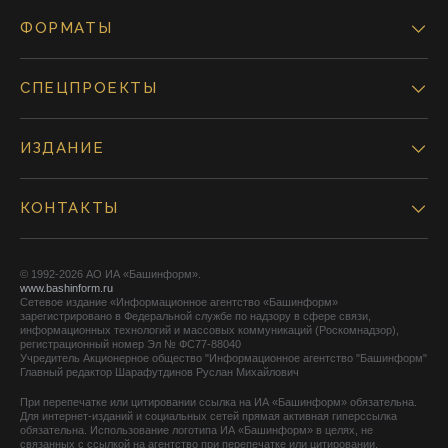
ФОРМАТЫ
СПЕЦПРОЕКТЫ
ИЗДАНИЕ
КОНТАКТЫ
© 1992-2026 АО ИА «Башинформ».
www.bashinform.ru
Сетевое издание «Информационное агентство «Башинформ»
зарегистрировано в Федеральной службе по надзору в сфере связи,
информационных технологий и массовых коммуникаций (Роскомнадзор),
регистрационный номер Эл № ФС77-88040
Учредитель Акционерное общество "Информационное агентство "Башинформ"
Главный редактор Шарафутдинов Руслан Михайлович
При перепечатке или цитировании ссылка на ИА «Башинформ» обязательна.
Для интернет-изданий и социальных сетей прямая активная гиперссылка
обязательна. Использование логотипа ИА «Башинформ» в целях, не
связанных с ссылкой на агентство при перепечатке или цитировании,