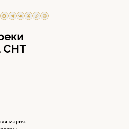
реки
1 СНТ
ная мэрия.