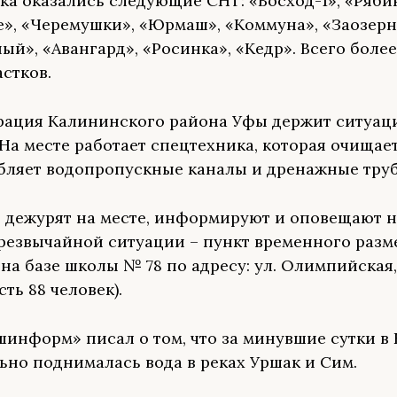
ска оказались следующие СНТ: «Восход-1», «Ряби
», «Черемушки», «Юрмаш», «Коммуна», «Заозерн
й», «Авангард», «Росинка», «Кедр». Всего более
астков.
ация Калининского района Уфы держит ситуац
 На месте работает спецтехника, которая очищае
убляет водопропускные каналы и дренажные тру
 дежурят на месте, информируют и оповещают н
чрезвычайной ситуации – пункт временного раз
 на базе школы № 78 по адресу: ул. Олимпийская,
ть 88 человек).
информ» писал о том, что за минувшие сутки в
ьно поднималась вода в реках Уршак и Сим.