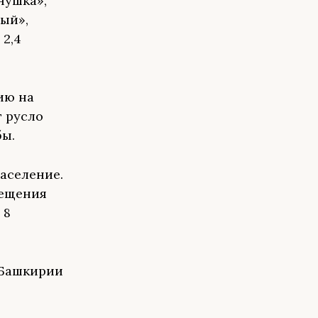
нушка»,
ый»,
 2,4
ию на
т русло
бы.
аселение.
мещения
 8
 Башкирии