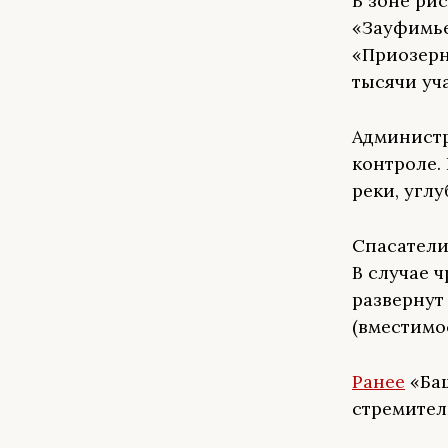
В зоне ри
«Зауфимье
«Приозерны
тысячи уч
Администр
контроле.
реки, угл
Спасатели
В случае 
развернут
(вместимос
Ранее
«Баш
стремител