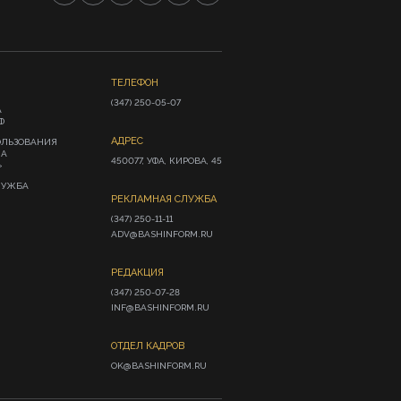
ТЕЛЕФОН
(347) 250-05-07
А
Ф
АДРЕС
ОЛЬЗОВАНИЯ
ИА
450077, УФА, КИРОВА, 45
»
ЛУЖБА
РЕКЛАМНАЯ СЛУЖБА
(347) 250-11-11

ADV@BASHINFORM.RU
РЕДАКЦИЯ
(347) 250-07-28

INF@BASHINFORM.RU
ОТДЕЛ КАДРОВ
OK@BASHINFORM.RU