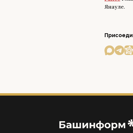
Янауле.
Присоедин