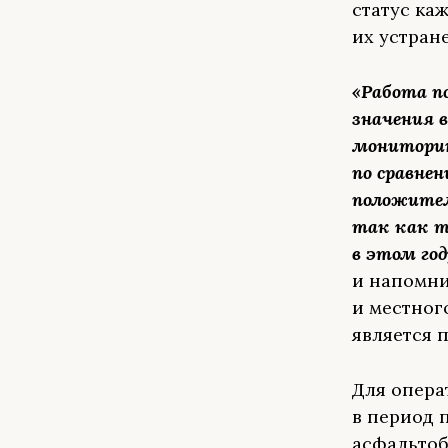
статус ка
их устран
«Работа п
значения в
мониторин
по сравне
положител
так как т
в этом год
и напомни
и местног
является 
Для опера
в период 
асфальтоб