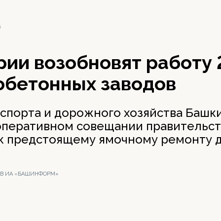
6
ии возобновят работу 
обетонных заводов
спорта и дорожного хозяйства Башк
оперативном совещании правительст
 к предстоящему ямочному ремонту д
ХИВ ИА «БАШИНФОРМ»