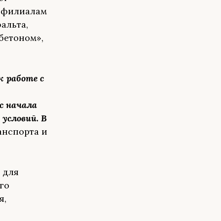
о филиалам
альта,
бетоном»,
 работе с
с начала
условий. В
анспорта и
 для
го
я,