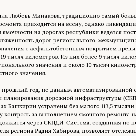
ила Любовь Минакова, традиционно самый боль
ремонта приходится на весну, однако ликвидаци
 ямочности на дорогах республики ведется пост
тяженность дорог регионального, межмуницип
значения с асфальтобетонным покрытием превы
19 тысяч километров. Из них более 9 тысяч кило
гионального значения и около 10 тысяч километ
стного значения.
а прошлый год, по данным автоматизированной 
и планирования дорожной инфраструктуры (СКП
гах Башкирии устранены без малого 113,5 тысячи
ду контроль за выполнением ямочного ремонта н
должится через СКПДИ. Система, созданная по 
еля региона Радия Хабирова, позволяет отслежи