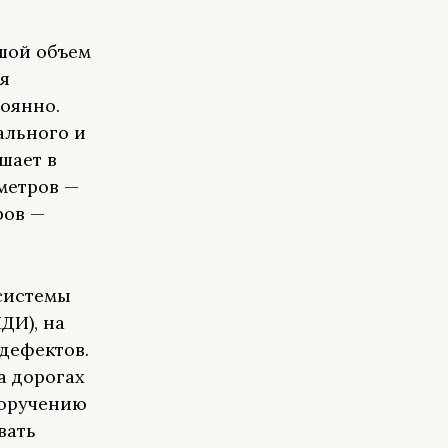
шой объем
я
оянно.
ального и
шает в
метров —
ров —
системы
ДИ), на
 дефектов.
а дорогах
поручению
вать