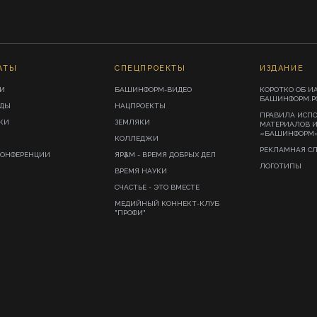
АТЫ
СПЕЦПРОЕКТЫ
ИЗДАНИЕ
И
БАШИНФОРМ-ВИДЕО
КОРОТКО ОБ И
БАШИНФОРМ.Р
ИДЫ
НАЦПРОЕКТЫ
ПРАВИЛА ИСП
КИ
ЗЕМЛЯКИ
МАТЕРИАЛОВ 
«БАШИНФОРМ
КОЛЛЕДЖИ
РЕКЛАМНАЯ С
КОНФЕРЕНЦИИ
ЯРҘАМ - ВРЕМЯ ДОБРЫХ ДЕЛ
ЛОГОТИПЫ
ВРЕМЯ НАУКИ
СЧАСТЬЕ - ЭТО ВМЕСТЕ
МЕДИЙНЫЙ КОННЕКТ-КЛУБ
"ПРОФИ"