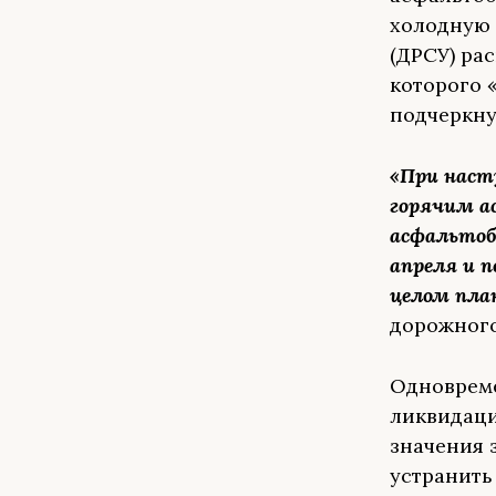
холодную 
(ДРСУ) ра
которого 
подчеркну
«При наст
горячим а
асфальтоб
апреля и п
целом пла
дорожного
Одновреме
ликвидаци
значения 
устранить