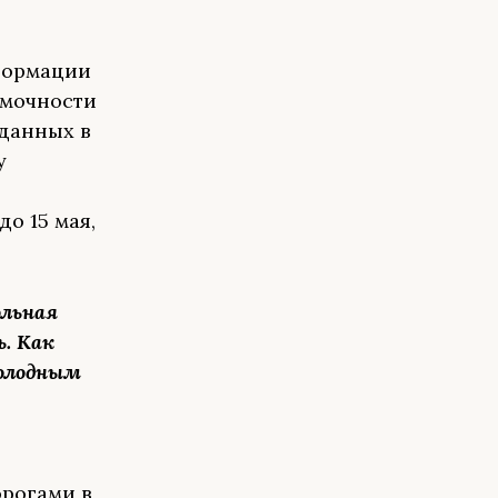
формации
ямочности
 данных в
у
о 15 мая,
ольная
ь. Как
холодным
орогами в