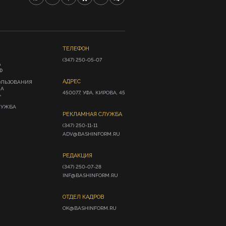
ТЕЛЕФОН
(347) 250-05-07
А
Ф
АДРЕС
ОЛЬЗОВАНИЯ
ИА
450077, УФА, КИРОВА, 45
»
ЛУЖБА
РЕКЛАМНАЯ СЛУЖБА
(347) 250-11-11

ADV@BASHINFORM.RU
РЕДАКЦИЯ
(347) 250-07-28

INF@BASHINFORM.RU
ОТДЕЛ КАДРОВ
OK@BASHINFORM.RU