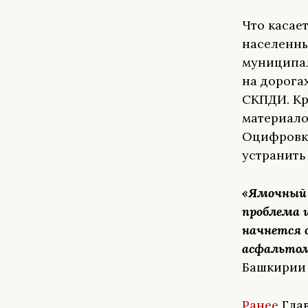
Что касае
населенны
муниципал
на дорога
СКПДИ. Кр
материало
Оцифровку
устранить
«Ямочный 
проблема и
начнется 
асфальтом.
Башкирии 
Ранее
Глав