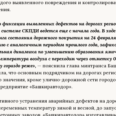
ждого выявленного повреждения и контролирова
ения.
о фиксации выявленных дефектов на дорогах регио
 системе СКПДИ ведется еще с начала года. В ходе
га состояния дорожного покрытия на 24 февраля
нию с аналогичным периодом прошлого года, зафик
ьная динамика по уменьшению образования ямо
емпература воздуха с переходом через отметку 0
у гораздо реже»,
— пояснила глава минтранса Ба
ла, что основным подрядчиком на дорогах реги
о значения, кроме улично-дорожной сети городов
предприятие «Башкиравтодор».
тивного устранения аварийных дефектов на дор
переменных температур зимой и весной, до запу
етонных заводов, «Башкиравтодор» изготавлива