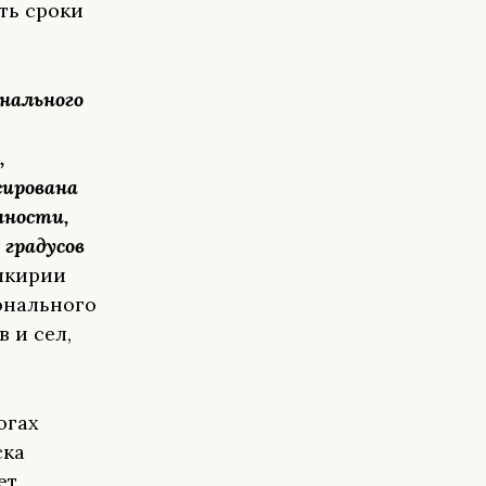
ть сроки
нального
,
сирована
чности,
 градусов
шкирии
онального
 и сел,
огах
ска
ет