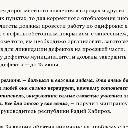
тся дорог местного значения в городах и других
х пунктах, то для корректного отображения ин
итеты должны провести работу по оцифровке 
х с асфальтобетонным покрытием, с занесением
оме того, им необходимо организовать заготовк
в для ликвидации дефектов на проезжей части.
 дефектов муниципалитеты должны завершить д
 дефекты — до 15 июня.
ремонт — большая и важная задача. Это очень б
 людей она сильно нервирует, поэтому готовьтес
оттепель, закрывайте самые сложные участки 
 Все для этого у вас есть»,
— поручил минтрансу
руководитель республики Радий Хабиров.
а Башкирии обратил внимание на проблему с д