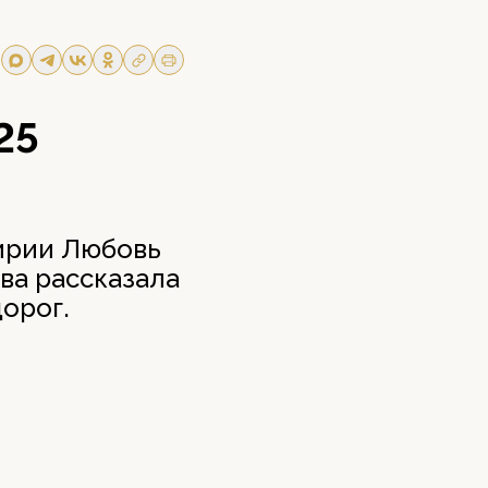
25
ирии Любовь
ва рассказала
орог.