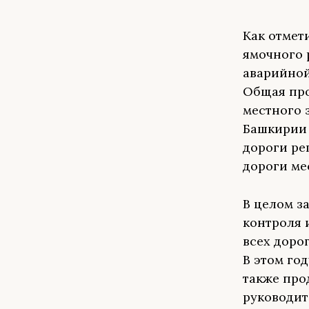
Как отмет
ямочного 
аварийной
Общая про
местного 
Башкирии 
дороги ре
дороги ме
В целом з
контроля 
всех доро
В этом го
также про
руководит