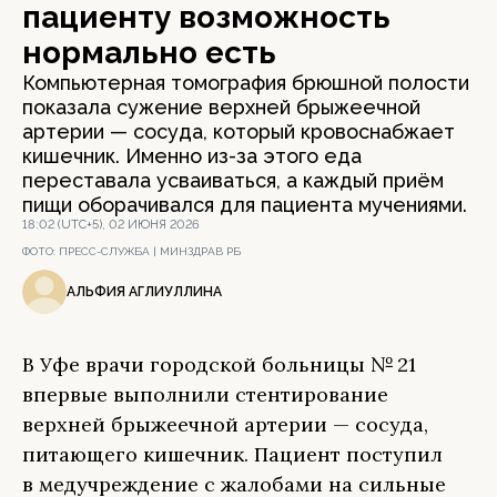
пациенту возможность
нормально есть
Компьютерная томография брюшной полости
показала сужение верхней брыжеечной
артерии — сосуда, который кровоснабжает
кишечник. Именно из-за этого еда
переставала усваиваться, а каждый приём
пищи оборачивался для пациента мучениями.
18:02 (UTC+5), 02 ИЮНЯ 2026
ФОТО:
ПРЕСС-СЛУЖБА | МИНЗДРАВ РБ
АЛЬФИЯ АГЛИУЛЛИНА
В Уфе врачи городской больницы № 21
впервые выполнили стентирование
верхней брыжеечной артерии — сосуда,
питающего кишечник. Пациент поступил
в медучреждение с жалобами на сильные