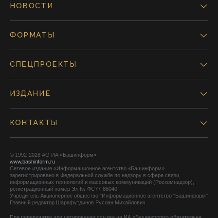
НОВОСТИ
ФОРМАТЫ
СПЕЦПРОЕКТЫ
ИЗДАНИЕ
КОНТАКТЫ
© 1992-2026 АО ИА «Башинформ».
www.bashinform.ru
Сетевое издание «Информационное агентство «Башинформ»
зарегистрировано в Федеральной службе по надзору в сфере связи,
информационных технологий и массовых коммуникаций (Роскомнадзор),
регистрационный номер Эл № ФС77-88040
Учредитель Акционерное общество "Информационное агентство "Башинформ"
Главный редактор Шарафутдинов Руслан Михайлович
При перепечатке или цитировании ссылка на ИА «Башинформ» обязательна.