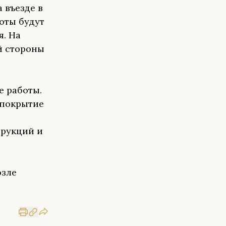
 въезде в
оты будут
я. На
й стороны
е работы.
 покрытие
трукций и
озле