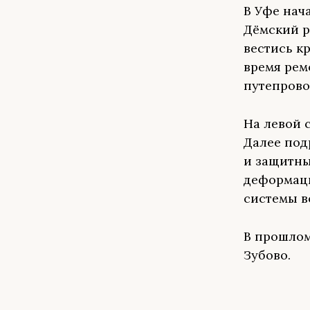
В Уфе нач
Дёмский р
вестись к
время рем
путепров
На левой 
Далее под
и защитны
деформаци
системы 
В прошлом
Зубово.