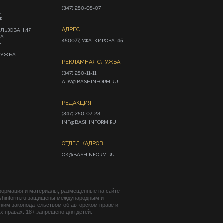
(347) 250-05-07
А
Ф
АДРЕС
ОЛЬЗОВАНИЯ
ИА
450077, УФА, КИРОВА, 45
»
ЛУЖБА
РЕКЛАМНАЯ СЛУЖБА
(347) 250-11-11

ADV@BASHINFORM.RU
РЕДАКЦИЯ
(347) 250-07-28

INF@BASHINFORM.RU
ОТДЕЛ КАДРОВ
OK@BASHINFORM.RU
формация и материалы, размещенные на сайте
shinform.ru защищены международным и
ким законодательством об авторском праве и
 правах. 18+ запрещено для детей.