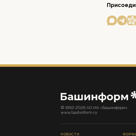
Присоедин
© 1992-2026 АО ИА «Башинформ».
www.bashinform.ru
НОВОСТИ
ФОРМ