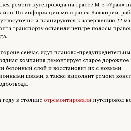
ался ремонт путепровода на трассе М-5 «Урал» на
айон. По информации минтранса Башкирии, раб
руглосуточно и планируются к завершению 22 ма
онта транспорту оставили четыре полосы право
ода.
стороне сейчас идут планово-предупредительны
рядная компания демонтирует старое дорожное
й бетонный слой и восстановит их с новыми
онными швами, а также выполнит ремонт конс
водоотвода.
 году в столице
отремонтировали
путепровод в