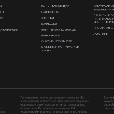
И
БАШИНФОРМ-ВИДЕО
КОРОТКО ОБ И
БАШИНФОРМ.Р
ИДЫ
НАЦПРОЕКТЫ
ПРАВИЛА ИСП
КИ
ЗЕМЛЯКИ
МАТЕРИАЛОВ 
«БАШИНФОРМ
КОЛЛЕДЖИ
РЕКЛАМНАЯ С
КОНФЕРЕНЦИИ
ЯРҘАМ - ВРЕМЯ ДОБРЫХ ДЕЛ
ЛОГОТИПЫ
ВРЕМЯ НАУКИ
СЧАСТЬЕ - ЭТО ВМЕСТЕ
МЕДИЙНЫЙ КОННЕКТ-КЛУБ
"ПРОФИ"
При перепечатке или цитировании ссылка на ИА
Вся ин
«Башинформ» обязательна. Для интернет-изданий и
www.ba
социальных сетей прямая активная гиперссылка
российс
й
обязательна. Использование логотипа ИА
смежных
нных
«Башинформ» в целях, не связанных с ссылкой на