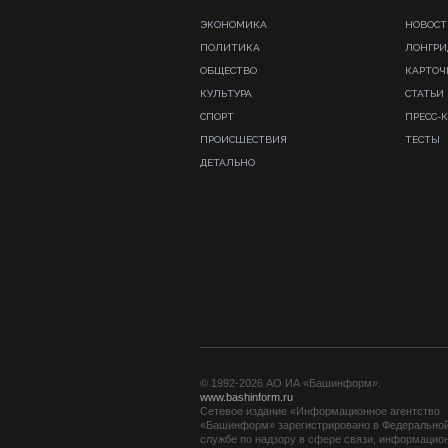
ЭКОНОМИКА
НОВОСТ
ПОЛИТИКА
ЛОНГР
ОБЩЕСТВО
КАРТОЧ
КУЛЬТУРА
СТАТЬИ
СПОРТ
ПРЕСС-
ПРОИСШЕСТВИЯ
ТЕСТЫ
ДЕТАЛЬНО
© 1992-2026 АО ИА «Башинформ».
www.bashinform.ru
Сетевое издание «Информационное агентство
«Башинформ» зарегистрировано в Федерально
службе по надзору в сфере связи, информацио