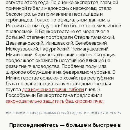
августе этого года. По оценке экспертов, главной
причиной гибели медоносных насекомых стало
бесконтрольное применение пестицидов и
гербицидов. Только по официальным данным, в
России в этом году погибло более трех миллионов
пчелосемей. В Башкортостане от мора пчел в
большей степени пострадали Стерлитамакский,
Давлекановский, Илишевский, Белебеевский,
Мелеузовский, Гафурийский, Чекмагушевский,
Миякинский, Кармаскалинский районы. Ситуация
продолжает оказывать негативное влияние на
развитие пчеловодства. Проблема получила
широкое обсуждение на федеральном уровне. В
Министерстве сельского хозяйства республики
была создана специальная межведомственная
группа
для изучения причин гибели
пчел. В
Госсобрании Башкортостана предложили
законодательно защитить башкирских пчел.
#ПЧЕЛЫ
#ПЧЕЛОВОДСТВО
#МАССОВЫЙ ПАДЕЖ ПЧЕЛ
#ПРОКУРАТУРА РБ
Присоединяйтесь — больше и быстрее в