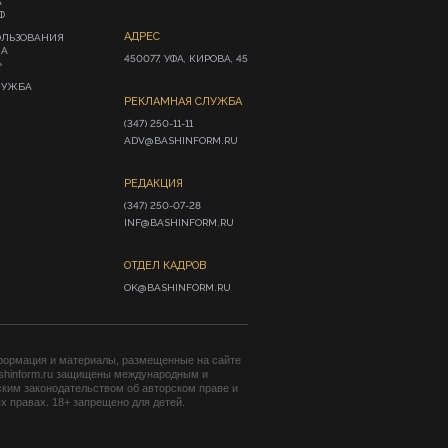
А
Ф
АДРЕС
ОЛЬЗОВАНИЯ
ИА
450077, УФА, КИРОВА, 45
»
ЛУЖБА
РЕКЛАМНАЯ СЛУЖБА
(347) 250-11-11

ADV@BASHINFORM.RU
РЕДАКЦИЯ
(347) 250-07-28

INF@BASHINFORM.RU
ОТДЕЛ КАДРОВ
OK@BASHINFORM.RU
формация и материалы, размещенные на сайте
shinform.ru защищены международным и
ким законодательством об авторском праве и
 правах. 18+ запрещено для детей.