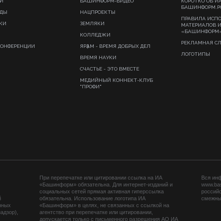
И
БАШИНФОРМ-ВИДЕО
КОРОТКО ОБ И
БАШИНФОРМ.Р
ИДЫ
НАЦПРОЕКТЫ
ПРАВИЛА ИСП
КИ
ЗЕМЛЯКИ
МАТЕРИАЛОВ 
«БАШИНФОРМ
КОЛЛЕДЖИ
РЕКЛАМНАЯ С
КОНФЕРЕНЦИИ
ЯРҘАМ - ВРЕМЯ ДОБРЫХ ДЕЛ
ЛОГОТИПЫ
ВРЕМЯ НАУКИ
СЧАСТЬЕ - ЭТО ВМЕСТЕ
МЕДИЙНЫЙ КОННЕКТ-КЛУБ
"ПРОФИ"
При перепечатке или цитировании ссылка на ИА
Вся ин
«Башинформ» обязательна. Для интернет-изданий и
www.ba
социальных сетей прямая активная гиперссылка
российс
й
обязательна. Использование логотипа ИА
смежных
нных
«Башинформ» в целях, не связанных с ссылкой на
адзор),
агентство при перепечатке или цитировании,
допускается только с письменного разрешения АО ИА