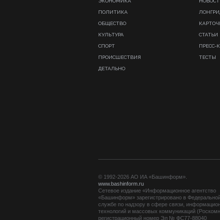
ЭКОНОМИКА
НОВОСТ
ПОЛИТИКА
ЛОНГР
ОБЩЕСТВО
КАРТОЧ
КУЛЬТУРА
СТАТЬИ
СПОРТ
ПРЕСС-
ПРОИСШЕСТВИЯ
ТЕСТЫ
ДЕТАЛЬНО
© 1992-2026 АО ИА «Башинформ».
www.bashinform.ru
Сетевое издание «Информационное агентство
«Башинформ» зарегистрировано в Федерально
службе по надзору в сфере связи, информацио
технологий и массовых коммуникаций (Роскомн
регистрационный номер Эл № ФС77-88040