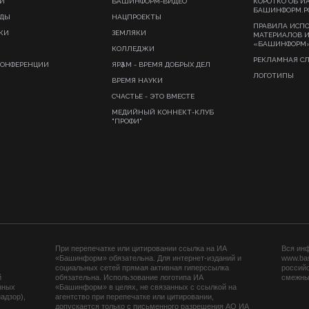
И
БАШИНФОРМ-ВИДЕО
КОРОТКО ОБ И
БАШИНФОРМ.Р
ИДЫ
НАЦПРОЕКТЫ
ПРАВИЛА ИСП
КИ
ЗЕМЛЯКИ
МАТЕРИАЛОВ 
«БАШИНФОРМ
КОЛЛЕДЖИ
РЕКЛАМНАЯ С
КОНФЕРЕНЦИИ
ЯРҘАМ - ВРЕМЯ ДОБРЫХ ДЕЛ
ЛОГОТИПЫ
ВРЕМЯ НАУКИ
СЧАСТЬЕ - ЭТО ВМЕСТЕ
МЕДИЙНЫЙ КОННЕКТ-КЛУБ
"ПРОФИ"
При перепечатке или цитировании ссылка на ИА
Вся ин
«Башинформ» обязательна. Для интернет-изданий и
www.ba
социальных сетей прямая активная гиперссылка
российс
й
обязательна. Использование логотипа ИА
смежных
нных
«Башинформ» в целях, не связанных с ссылкой на
адзор),
агентство при перепечатке или цитировании,
допускается только с письменного разрешения АО ИА