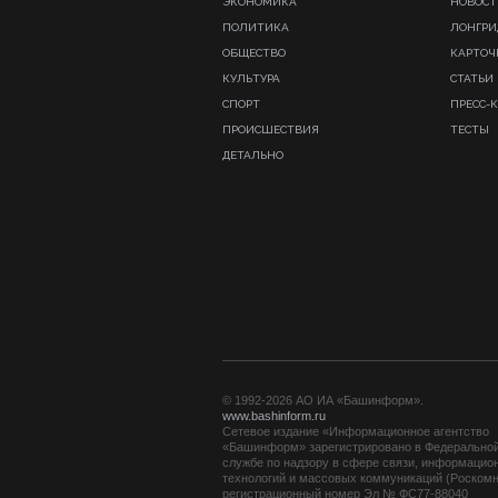
ЭКОНОМИКА
НОВОСТ
ПОЛИТИКА
ЛОНГР
ОБЩЕСТВО
КАРТОЧ
КУЛЬТУРА
СТАТЬИ
СПОРТ
ПРЕСС-
ПРОИСШЕСТВИЯ
ТЕСТЫ
ДЕТАЛЬНО
© 1992-2026 АО ИА «Башинформ».
www.bashinform.ru
Сетевое издание «Информационное агентство
«Башинформ» зарегистрировано в Федерально
службе по надзору в сфере связи, информацио
технологий и массовых коммуникаций (Роскомн
регистрационный номер Эл № ФС77-88040