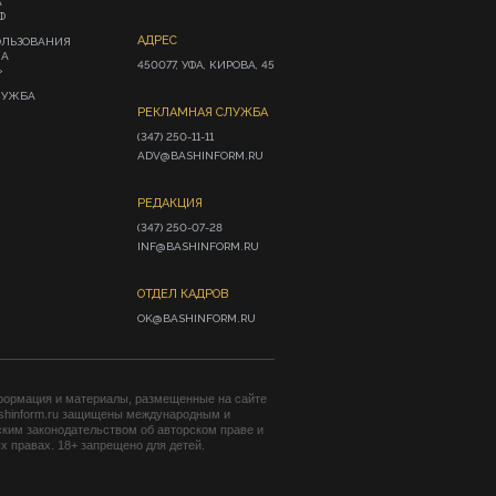
А
Ф
АДРЕС
ОЛЬЗОВАНИЯ
ИА
450077, УФА, КИРОВА, 45
»
ЛУЖБА
РЕКЛАМНАЯ СЛУЖБА
(347) 250-11-11

ADV@BASHINFORM.RU
РЕДАКЦИЯ
(347) 250-07-28

INF@BASHINFORM.RU
ОТДЕЛ КАДРОВ
OK@BASHINFORM.RU
формация и материалы, размещенные на сайте
shinform.ru защищены международным и
ким законодательством об авторском праве и
 правах. 18+ запрещено для детей.