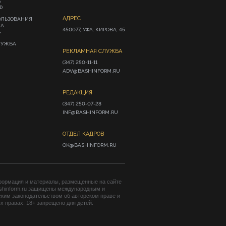
А
Ф
АДРЕС
ОЛЬЗОВАНИЯ
ИА
450077, УФА, КИРОВА, 45
»
ЛУЖБА
РЕКЛАМНАЯ СЛУЖБА
(347) 250-11-11

ADV@BASHINFORM.RU
РЕДАКЦИЯ
(347) 250-07-28

INF@BASHINFORM.RU
ОТДЕЛ КАДРОВ
OK@BASHINFORM.RU
формация и материалы, размещенные на сайте
shinform.ru защищены международным и
ким законодательством об авторском праве и
 правах. 18+ запрещено для детей.