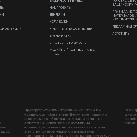
И
БАШИНФОРМ-ВИДЕО
КОРОТКО ОБ И
БАШИНФОРМ.Р
ИДЫ
НАЦПРОЕКТЫ
ПРАВИЛА ИСП
КИ
ЗЕМЛЯКИ
МАТЕРИАЛОВ 
«БАШИНФОРМ
КОЛЛЕДЖИ
РЕКЛАМНАЯ С
КОНФЕРЕНЦИИ
ЯРҘАМ - ВРЕМЯ ДОБРЫХ ДЕЛ
ЛОГОТИПЫ
ВРЕМЯ НАУКИ
СЧАСТЬЕ - ЭТО ВМЕСТЕ
МЕДИЙНЫЙ КОННЕКТ-КЛУБ
"ПРОФИ"
При перепечатке или цитировании ссылка на ИА
Вся ин
«Башинформ» обязательна. Для интернет-изданий и
www.ba
социальных сетей прямая активная гиперссылка
российс
й
обязательна. Использование логотипа ИА
смежных
нных
«Башинформ» в целях, не связанных с ссылкой на
адзор),
агентство при перепечатке или цитировании,
допускается только с письменного разрешения АО ИА