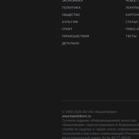
ЭКОНОМИКА
НОВОСТ
ПОЛИТИКА
ЛОНГР
ОБЩЕСТВО
КАРТОЧ
КУЛЬТУРА
СТАТЬИ
СПОРТ
ПРЕСС-
ПРОИСШЕСТВИЯ
ТЕСТЫ
ДЕТАЛЬНО
© 1992-2026 АО ИА «Башинформ».
www.bashinform.ru
Сетевое издание «Информационное агентство
«Башинформ» зарегистрировано в Федерально
службе по надзору в сфере связи, информацио
технологий и массовых коммуникаций (Роскомн
регистрационный номер Эл № ФС77-88040