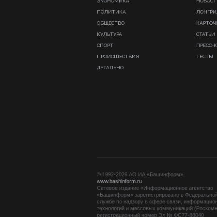
ЭКОНОМИКА
НОВОСТ
ПОЛИТИКА
ЛОНГР
ОБЩЕСТВО
КАРТОЧ
КУЛЬТУРА
СТАТЬИ
СПОРТ
ПРЕСС-
ПРОИСШЕСТВИЯ
ТЕСТЫ
ДЕТАЛЬНО
© 1992-2026 АО ИА «Башинформ».
www.bashinform.ru
Сетевое издание «Информационное агентство
«Башинформ» зарегистрировано в Федерально
службе по надзору в сфере связи, информацио
технологий и массовых коммуникаций (Роскомн
регистрационный номер Эл № ФС77-88040