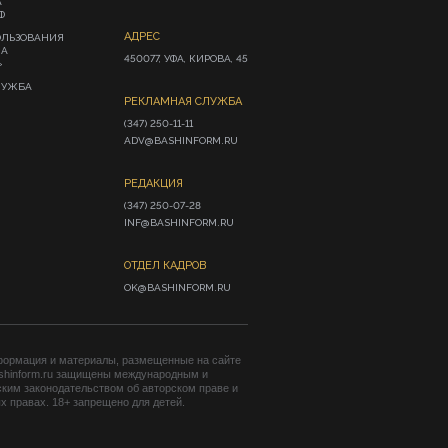
А
Ф
АДРЕС
ОЛЬЗОВАНИЯ
ИА
450077, УФА, КИРОВА, 45
»
ЛУЖБА
РЕКЛАМНАЯ СЛУЖБА
(347) 250-11-11

ADV@BASHINFORM.RU
РЕДАКЦИЯ
(347) 250-07-28

INF@BASHINFORM.RU
ОТДЕЛ КАДРОВ
OK@BASHINFORM.RU
формация и материалы, размещенные на сайте
shinform.ru защищены международным и
ким законодательством об авторском праве и
 правах. 18+ запрещено для детей.