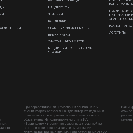
И
БАШИНФОРМ-ВИДЕО
КОРОТКО ОБ И
БАШИНФОРМ.Р
ИДЫ
НАЦПРОЕКТЫ
ПРАВИЛА ИСП
КИ
ЗЕМЛЯКИ
МАТЕРИАЛОВ 
«БАШИНФОРМ
КОЛЛЕДЖИ
РЕКЛАМНАЯ С
КОНФЕРЕНЦИИ
ЯРҘАМ - ВРЕМЯ ДОБРЫХ ДЕЛ
ЛОГОТИПЫ
ВРЕМЯ НАУКИ
СЧАСТЬЕ - ЭТО ВМЕСТЕ
МЕДИЙНЫЙ КОННЕКТ-КЛУБ
"ПРОФИ"
При перепечатке или цитировании ссылка на ИА
Вся ин
«Башинформ» обязательна. Для интернет-изданий и
www.ba
социальных сетей прямая активная гиперссылка
российс
й
обязательна. Использование логотипа ИА
смежных
нных
«Башинформ» в целях, не связанных с ссылкой на
адзор),
агентство при перепечатке или цитировании,
допускается только с письменного разрешения АО ИА