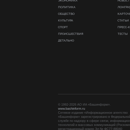
ЭКОНОМИКА
НОВОСТ
ПОЛИТИКА
ЛОНГР
ОБЩЕСТВО
КАРТОЧ
КУЛЬТУРА
СТАТЬИ
СПОРТ
ПРЕСС-
ПРОИСШЕСТВИЯ
ТЕСТЫ
ДЕТАЛЬНО
© 1992-2026 АО ИА «Башинформ».
www.bashinform.ru
Сетевое издание «Информационное агентство
«Башинформ» зарегистрировано в Федерально
службе по надзору в сфере связи, информацио
технологий и массовых коммуникаций (Роскомн
регистрационный номер Эл № ФС77-88040