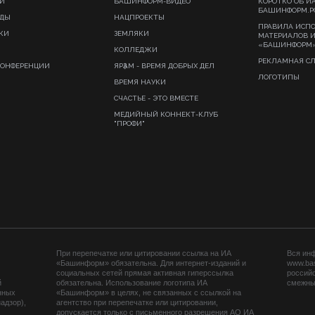
И
БАШИНФОРМ-ВИДЕО
КОРОТКО ОБ И
БАШИНФОРМ.Р
ИДЫ
НАЦПРОЕКТЫ
ПРАВИЛА ИСП
КИ
ЗЕМЛЯКИ
МАТЕРИАЛОВ 
«БАШИНФОРМ
КОЛЛЕДЖИ
РЕКЛАМНАЯ С
КОНФЕРЕНЦИИ
ЯРҘАМ - ВРЕМЯ ДОБРЫХ ДЕЛ
ЛОГОТИПЫ
ВРЕМЯ НАУКИ
СЧАСТЬЕ - ЭТО ВМЕСТЕ
МЕДИЙНЫЙ КОННЕКТ-КЛУБ
"ПРОФИ"
При перепечатке или цитировании ссылка на ИА
Вся ин
«Башинформ» обязательна. Для интернет-изданий и
www.ba
социальных сетей прямая активная гиперссылка
российс
й
обязательна. Использование логотипа ИА
смежных
нных
«Башинформ» в целях, не связанных с ссылкой на
адзор),
агентство при перепечатке или цитировании,
допускается только с письменного разрешения АО ИА