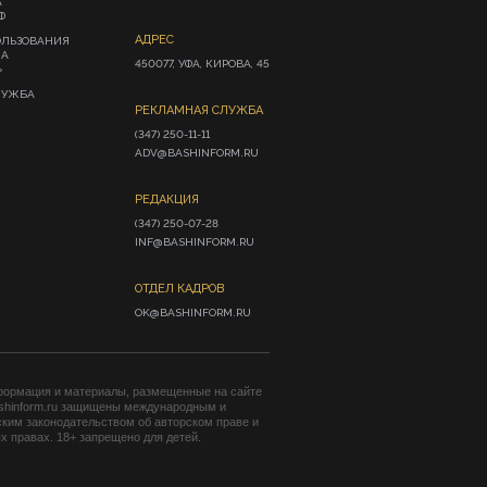
А
Ф
АДРЕС
ОЛЬЗОВАНИЯ
ИА
450077, УФА, КИРОВА, 45
»
ЛУЖБА
РЕКЛАМНАЯ СЛУЖБА
(347) 250-11-11

ADV@BASHINFORM.RU
РЕДАКЦИЯ
(347) 250-07-28

INF@BASHINFORM.RU
ОТДЕЛ КАДРОВ
OK@BASHINFORM.RU
формация и материалы, размещенные на сайте
shinform.ru защищены международным и
ким законодательством об авторском праве и
 правах. 18+ запрещено для детей.