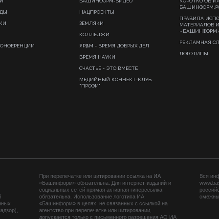
И
БАШИНФОРМ-ВИДЕО
КОРОТКО ОБ И
БАШИНФОРМ.Р
ИДЫ
НАЦПРОЕКТЫ
ПРАВИЛА ИСП
КИ
ЗЕМЛЯКИ
МАТЕРИАЛОВ 
«БАШИНФОРМ
КОЛЛЕДЖИ
РЕКЛАМНАЯ С
КОНФЕРЕНЦИИ
ЯРҘАМ - ВРЕМЯ ДОБРЫХ ДЕЛ
ЛОГОТИПЫ
ВРЕМЯ НАУКИ
СЧАСТЬЕ - ЭТО ВМЕСТЕ
МЕДИЙНЫЙ КОННЕКТ-КЛУБ
"ПРОФИ"
При перепечатке или цитировании ссылка на ИА
Вся ин
«Башинформ» обязательна. Для интернет-изданий и
www.ba
социальных сетей прямая активная гиперссылка
российс
й
обязательна. Использование логотипа ИА
смежных
нных
«Башинформ» в целях, не связанных с ссылкой на
адзор),
агентство при перепечатке или цитировании,
допускается только с письменного разрешения АО ИА