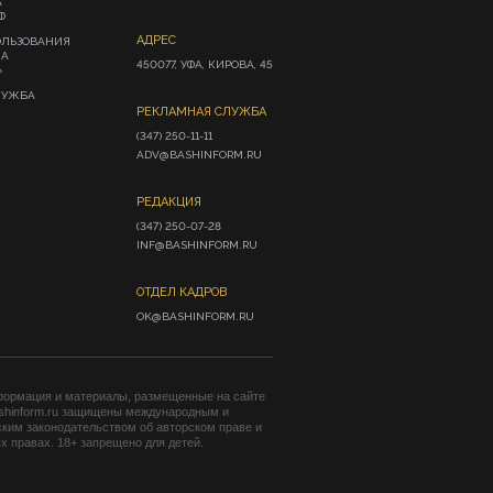
А
Ф
АДРЕС
ОЛЬЗОВАНИЯ
ИА
450077, УФА, КИРОВА, 45
»
ЛУЖБА
РЕКЛАМНАЯ СЛУЖБА
(347) 250-11-11

ADV@BASHINFORM.RU
РЕДАКЦИЯ
(347) 250-07-28

INF@BASHINFORM.RU
ОТДЕЛ КАДРОВ
OK@BASHINFORM.RU
формация и материалы, размещенные на сайте
shinform.ru защищены международным и
ким законодательством об авторском праве и
 правах. 18+ запрещено для детей.