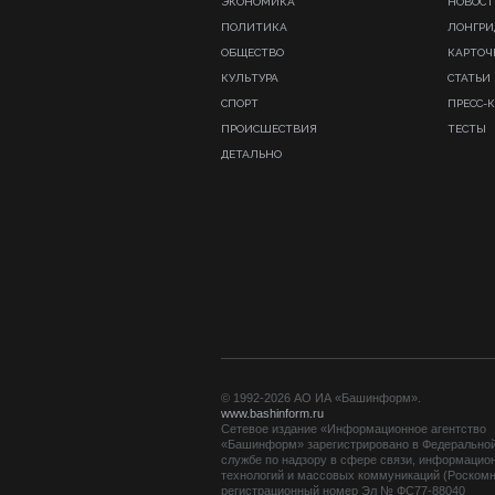
ЭКОНОМИКА
НОВОСТ
ПОЛИТИКА
ЛОНГР
ОБЩЕСТВО
КАРТОЧ
КУЛЬТУРА
СТАТЬИ
СПОРТ
ПРЕСС-
ПРОИСШЕСТВИЯ
ТЕСТЫ
ДЕТАЛЬНО
© 1992-2026 АО ИА «Башинформ».
www.bashinform.ru
Сетевое издание «Информационное агентство
«Башинформ» зарегистрировано в Федерально
службе по надзору в сфере связи, информацио
технологий и массовых коммуникаций (Роскомн
регистрационный номер Эл № ФС77-88040