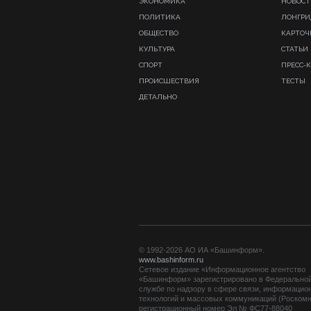
ЭКОНОМИКА
НОВОСТ
ПОЛИТИКА
ЛОНГР
ОБЩЕСТВО
КАРТОЧ
КУЛЬТУРА
СТАТЬИ
СПОРТ
ПРЕСС-
ПРОИСШЕСТВИЯ
ТЕСТЫ
ДЕТАЛЬНО
© 1992-2026 АО ИА «Башинформ».
www.bashinform.ru
Сетевое издание «Информационное агентство
«Башинформ» зарегистрировано в Федерально
службе по надзору в сфере связи, информацио
технологий и массовых коммуникаций (Роскомн
регистрационный номер Эл № ФС77-88040