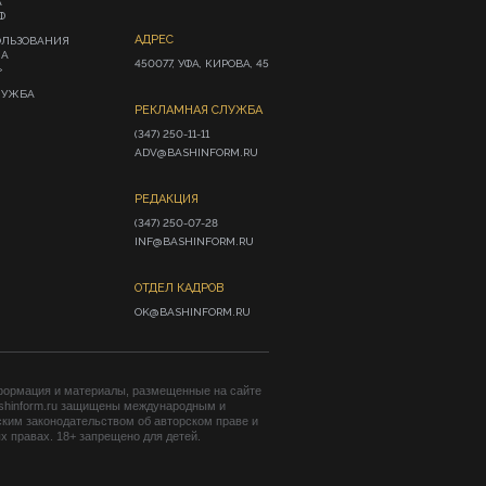
А
Ф
АДРЕС
ОЛЬЗОВАНИЯ
ИА
450077, УФА, КИРОВА, 45
»
ЛУЖБА
РЕКЛАМНАЯ СЛУЖБА
(347) 250-11-11

ADV@BASHINFORM.RU
РЕДАКЦИЯ
(347) 250-07-28

INF@BASHINFORM.RU
ОТДЕЛ КАДРОВ
OK@BASHINFORM.RU
формация и материалы, размещенные на сайте
shinform.ru защищены международным и
ким законодательством об авторском праве и
 правах. 18+ запрещено для детей.