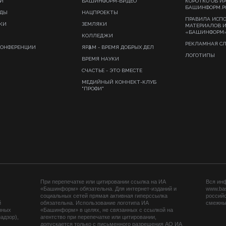
И
БАШИНФОРМ-ВИДЕО
КОРОТКО ОБ И
БАШИНФОРМ.Р
ИДЫ
НАЦПРОЕКТЫ
ПРАВИЛА ИСП
КИ
ЗЕМЛЯКИ
МАТЕРИАЛОВ 
«БАШИНФОРМ
КОЛЛЕДЖИ
РЕКЛАМНАЯ С
КОНФЕРЕНЦИИ
ЯРҘАМ - ВРЕМЯ ДОБРЫХ ДЕЛ
ЛОГОТИПЫ
ВРЕМЯ НАУКИ
СЧАСТЬЕ - ЭТО ВМЕСТЕ
МЕДИЙНЫЙ КОННЕКТ-КЛУБ
"ПРОФИ"
При перепечатке или цитировании ссылка на ИА
Вся ин
«Башинформ» обязательна. Для интернет-изданий и
www.ba
социальных сетей прямая активная гиперссылка
российс
й
обязательна. Использование логотипа ИА
смежных
нных
«Башинформ» в целях, не связанных с ссылкой на
адзор),
агентство при перепечатке или цитировании,
допускается только с письменного разрешения АО ИА