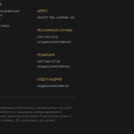
А
Ф
АДРЕС
ОЛЬЗОВАНИЯ
ИА
450077, УФА, КИРОВА, 45
»
ЛУЖБА
РЕКЛАМНАЯ СЛУЖБА
(347) 250-11-11

ADV@BASHINFORM.RU
РЕДАКЦИЯ
(347) 250-07-28

INF@BASHINFORM.RU
ОТДЕЛ КАДРОВ
OK@BASHINFORM.RU
формация и материалы, размещенные на сайте
shinform.ru защищены международным и
ким законодательством об авторском праве и
 правах. 18+ запрещено для детей.