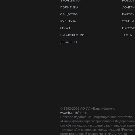
ЭКОНОМИКА
НОВОСТ
ПОЛИТИКА
ЛОНГР
ОБЩЕСТВО
КАРТОЧ
КУЛЬТУРА
СТАТЬИ
СПОРТ
ПРЕСС-
ПРОИСШЕСТВИЯ
ТЕСТЫ
ДЕТАЛЬНО
© 1992-2026 АО ИА «Башинформ».
www.bashinform.ru
Сетевое издание «Информационное агентство
«Башинформ» зарегистрировано в Федерально
службе по надзору в сфере связи, информацио
технологий и массовых коммуникаций (Роскомн
регистрационный номер Эл № ФС77-88040