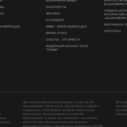
И
БАШИНФОРМ-ВИДЕО
КОРОТКО ОБ И
БАШИНФОРМ.Р
ИДЫ
НАЦПРОЕКТЫ
ПРАВИЛА ИСП
КИ
ЗЕМЛЯКИ
МАТЕРИАЛОВ 
«БАШИНФОРМ
КОЛЛЕДЖИ
РЕКЛАМНАЯ С
КОНФЕРЕНЦИИ
ЯРҘАМ - ВРЕМЯ ДОБРЫХ ДЕЛ
ЛОГОТИПЫ
ВРЕМЯ НАУКИ
СЧАСТЬЕ - ЭТО ВМЕСТЕ
МЕДИЙНЫЙ КОННЕКТ-КЛУБ
"ПРОФИ"
При перепечатке или цитировании ссылка на ИА
Вся ин
«Башинформ» обязательна. Для интернет-изданий и
www.ba
социальных сетей прямая активная гиперссылка
российс
й
обязательна. Использование логотипа ИА
смежных
нных
«Башинформ» в целях, не связанных с ссылкой на
адзор),
агентство при перепечатке или цитировании,
допускается только с письменного разрешения АО ИА